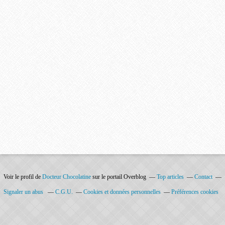
Voir le profil de
Docteur Chocolatine
sur le portail Overblog
Top articles
Contact
Signaler un abus
C.G.U.
Cookies et données personnelles
Préférences cookies