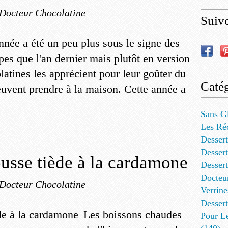
 Docteur Chocolatine
Suiv
nnée a été un peu plus sous le signe des
pes que l'an dernier mais plutôt en version
atines les apprécient pour leur goûter du
Catég
peuvent prendre à la maison. Cette année a
Sans G
Les Ré
Dessert
Dessert
sse tiède à la cardamone
Desser
Docteu
 Docteur Chocolatine
Verrine
Dessert
Les boissons chaudes
Pour L