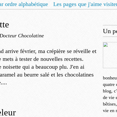
ar ordre alphabétique
Les pages que j'aime visite
 vous un livret de recettes pour Noël
Contact
tte
Un pe
 Docteur Chocolatine
 arrive février, ma crépière se réveille et
 mets à tester de nouvelles recettes.
 noisette qui a beaucoup plu. J'en ai
caramel au beurre salé et les chocolatines
bonheu
....
quatre 
blog, c
de vie 
bêtises
eleur
vie en 