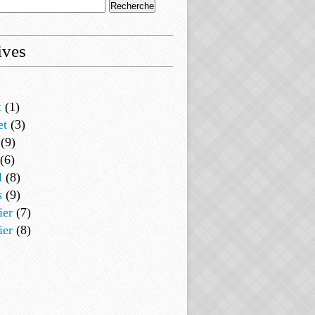
ives
t
(1)
et
(3)
(9)
(6)
l
(8)
s
(9)
ier
(7)
ier
(8)