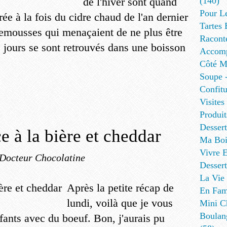
de l'hiver sont quand
(140)
Pour L
ée à la fois du cidre chaud de l'an dernier
Tartes 
emousses qui menaçaient de ne plus être
Racont
 jours se sont retrouvés dans une boisson
Accomp
Côté Me
Soupe -
Confitu
Visites
Produit
Desser
ce à la bière et cheddar
Ma Boi
Vivre E
 Docteur Chocolatine
Dessert
La Vie 
Après la petite récap de
En Fami
lundi, voilà que je vous
Mini Ch
Boulan
fants avec du boeuf. Bon, j'aurais pu