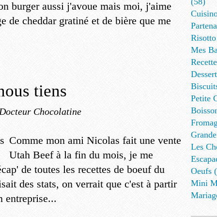
(58)
n burger aussi j'avoue mais moi, j'aime
Cuisino
e de cheddar gratiné et de bière que me
Partena
Risotto
Mes Ba
Recett
Dessert
nous tiens
Biscuit
Petite 
Boisson
 Docteur Chocolatine
Fromag
Grande
Comme mon ami Nicolas fait une vente
Les Cho
Utah Beef à la fin du mois, je me
Escapa
écap' de toutes les recettes de boeuf du
Oeufs (
sait des stats, on verrait que c'est à partir
Mini M
Mariag
 entreprise...