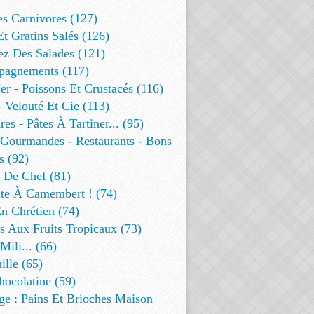
es Carnivores (127)
Et Gratins Salés (126)
ez Des Salades (121)
agnements (117)
r - Poissons Et Crustacés (116)
 Velouté Et Cie (113)
res - Pâtes À Tartiner... (95)
 Gourmandes - Restaurants - Bons
s (92)
t De Chef (81)
te À Camembert ! (74)
n Chrétien (74)
s Aux Fruits Tropicaux (73)
Mili... (66)
lle (65)
ocolatine (59)
ge : Pains Et Brioches Maison