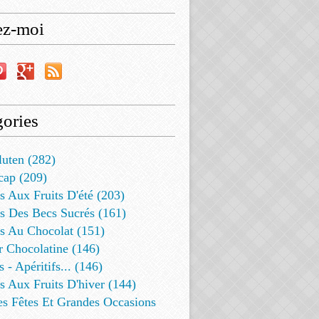
ez-moi
ories
luten (282)
cap (209)
s Aux Fruits D'été (203)
s Des Becs Sucrés (161)
ts Au Chocolat (151)
r Chocolatine (146)
s - Apéritifs... (146)
s Aux Fruits D'hiver (144)
es Fêtes Et Grandes Occasions