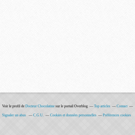
Voir le profil de
Docteur Chocolatine
sur le portail Overblog
Top articles
Contact
Signaler un abus
C.G.U.
Cookies et données personnelles
Préférences cookies