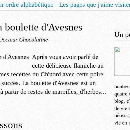
ar ordre alphabétique
Les pages que j'aime visite
 vous un livret de recettes pour Noël
Contact
la boulette d'Avesnes
Un pe
Docteur Chocolatine
Après vous avoir parlé de
cette délicieuse flamiche au
 mes recettes du Ch'nord avec cette poire
 succès. La boulette d'Avesnes est un
bonheu
 partir de restes de maroilles, d'herbes...
quatre 
blog, c
de vie 
bêtises
issons
vie en 