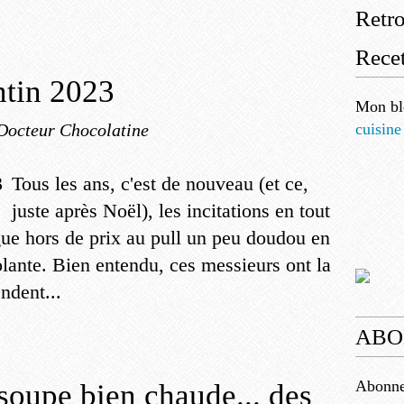
Retr
Recet
ntin 2023
Mon bl
Docteur Chocolatine
cuisine
Tous les ans, c'est de nouveau (et ce,
juste après Noël), les incitations en tout
gue hors de prix au pull un peu doudou en
iolante. Bien entendu, ces messieurs ont la
ndent...
ABO
Abonnez
 soupe bien chaude... des