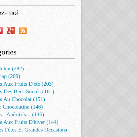
ez-moi
ories
luten (282)
cap (209)
s Aux Fruits D'été (203)
s Des Becs Sucrés (161)
ts Au Chocolat (151)
r Chocolatine (146)
s - Apéritifs... (146)
s Aux Fruits D'hiver (144)
es Fêtes Et Grandes Occasions