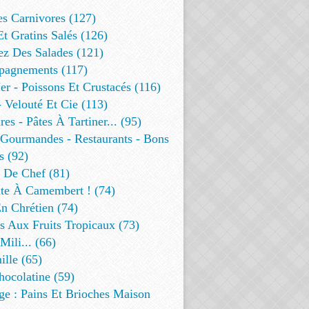
es Carnivores (127)
Et Gratins Salés (126)
ez Des Salades (121)
agnements (117)
r - Poissons Et Crustacés (116)
 Velouté Et Cie (113)
res - Pâtes À Tartiner... (95)
 Gourmandes - Restaurants - Bons
s (92)
t De Chef (81)
te À Camembert ! (74)
n Chrétien (74)
s Aux Fruits Tropicaux (73)
Mili... (66)
lle (65)
ocolatine (59)
ge : Pains Et Brioches Maison