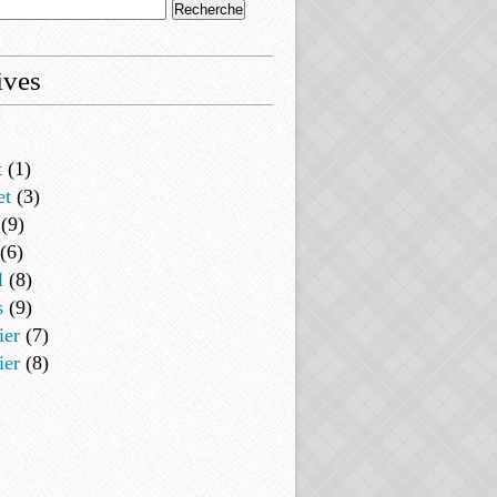
ives
t
(1)
et
(3)
(9)
(6)
l
(8)
s
(9)
ier
(7)
ier
(8)