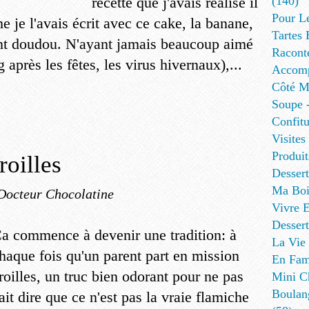
recette que j'avais réalisé il
(140)
Pour L
je l'avais écrit avec ce cake, la banane,
Tartes 
ent doudou. N'ayant jamais beaucoup aimé
Racont
g après les fêtes, les virus hivernaux),...
Accomp
Côté Me
Soupe -
Confitu
Visites
Produit
oilles
Desser
Ma Boi
Docteur Chocolatine
Vivre E
Dessert
a commence à devenir une tradition: à
La Vie 
haque fois qu'un parent part en mission
En Fami
aroilles, un truc bien odorant pour ne pas
Mini Ch
Boulan
ait dire que ce n'est pas la vraie flamiche