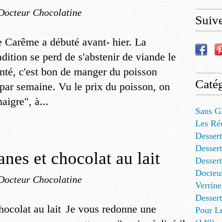
Docteur Chocolatine
Suiv
 Carême a débuté avant- hier. La
adition se perd de s'abstenir de viande le
anté, c'est bon de manger du poisson
Catég
 par semaine. Vu le prix du poisson, on
aigre", à...
Sans G
Les Ré
Dessert
Dessert
nes et chocolat au lait
Desser
Docteu
Docteur Chocolatine
Verrine
Dessert
Je vous redonne une
Pour L