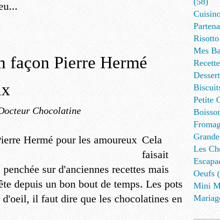
(58)
eu...
Cuisino
Partena
Risotto
Mes Ba
n façon Pierre Hermé
Recett
Dessert
ux
Biscuit
Petite 
Docteur Chocolatine
Boisson
Fromag
Grande
Cela
Les Cho
faisait
Escapa
 penchée sur d'anciennes recettes mais
Oeufs (
 tête depuis un bon bout de temps. Les pots
Mini M
d'oeil, il faut dire que les chocolatines en
Mariag