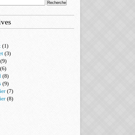
ives
t
(1)
et
(3)
(9)
(6)
l
(8)
s
(9)
ier
(7)
ier
(8)