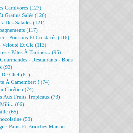
es Carnivores (127)
Et Gratins Salés (126)
ez Des Salades (121)
agnements (117)
r - Poissons Et Crustacés (116)
 Velouté Et Cie (113)
res - Pâtes À Tartiner... (95)
 Gourmandes - Restaurants - Bons
s (92)
t De Chef (81)
te À Camembert ! (74)
n Chrétien (74)
s Aux Fruits Tropicaux (73)
Mili... (66)
lle (65)
ocolatine (59)
ge : Pains Et Brioches Maison