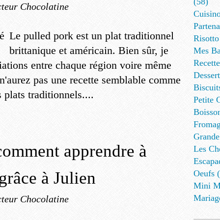
(58)
teur Chocolatine
Cuisino
Partena
Le pulled pork est un plat traditionnel
Risotto
brittanique et américain. Bien sûr, je
Mes Ba
Recett
riations entre chaque région voire même
Dessert
 n'aurez pas une recette semblable comme
Biscuit
 plats traditionnels....
Petite 
Boisson
Fromag
Grande
 comment apprendre à
Les Cho
Escapa
 grâce à Julien
Oeufs (
Mini M
Mariag
teur Chocolatine