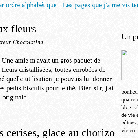
ar ordre alphabétique
Les pages que j'aime visite
 vous un livret de recettes pour Noël
Contact
ux fleurs
Un pe
teur Chocolatine
Une amie m'avait un gros paquet de
fleurs cristallisées, toutes enrobées de
é quelle utilisation je pouvais lui donner
 petits biscuits pour le thé. Bien sûr, j'ai
bonheu
originale...
quatre 
blog, c
de vie 
bêtises
 cerises, glace au chorizo
vie en 