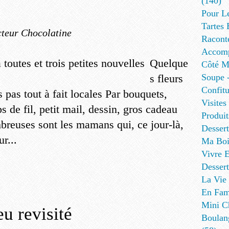
(140)
Pour L
Tartes 
teur Chocolatine
Racont
Accomp
Quelque
Côté Me
s fleurs
Soupe -
Confitu
s pas tout à fait locales Par bouquets,
Visites
s de fil, petit mail, dessin, gros cadeau
Produit
mbreuses sont les mamans qui, ce jour-là,
Desser
r...
Ma Boi
Vivre E
Dessert
La Vie 
En Fami
Mini Ch
u revisité
Boulan