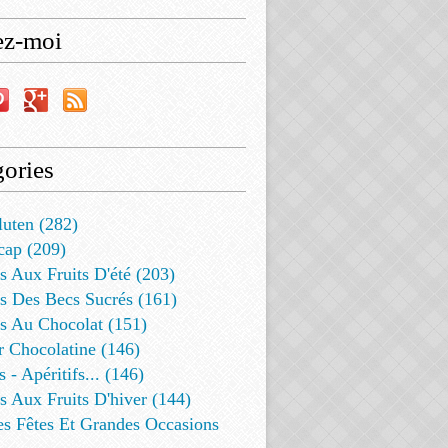
ez-moi
ories
luten (282)
cap (209)
s Aux Fruits D'été (203)
s Des Becs Sucrés (161)
ts Au Chocolat (151)
r Chocolatine (146)
s - Apéritifs... (146)
s Aux Fruits D'hiver (144)
es Fêtes Et Grandes Occasions