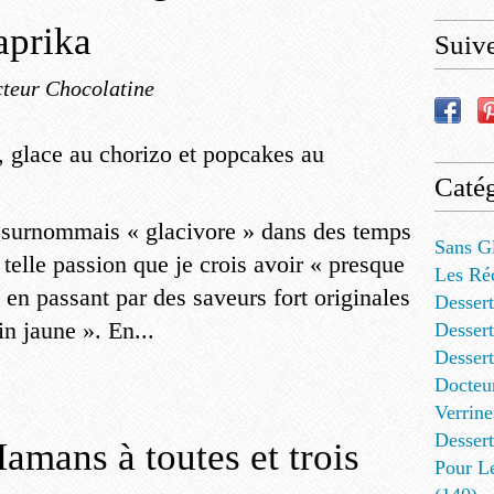
aprika
Suiv
teur Chocolatine
Catég
e surnommais « glacivore » dans des temps
Sans G
 telle passion que je crois avoir « presque
Les Ré
 en passant par des saveurs fort originales
Dessert
n jaune ». En...
Dessert
Desser
Docteu
Verrine
Dessert
amans à toutes et trois
Pour L