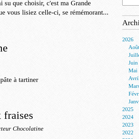
ai su que choisir, c'est ma Grande
e vous lisiez celle-ci, se rémémorant...
Arch
2026
ne
Aoû
Juill
Juin
Mai
Avri
pâte à tartiner
Mar
Févr
Janv
2025
 fraises
2024
2023
teur Chocolatine
2022