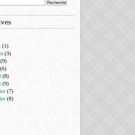
ives
t
(1)
et
(3)
(9)
(6)
l
(8)
s
(9)
ier
(7)
ier
(8)