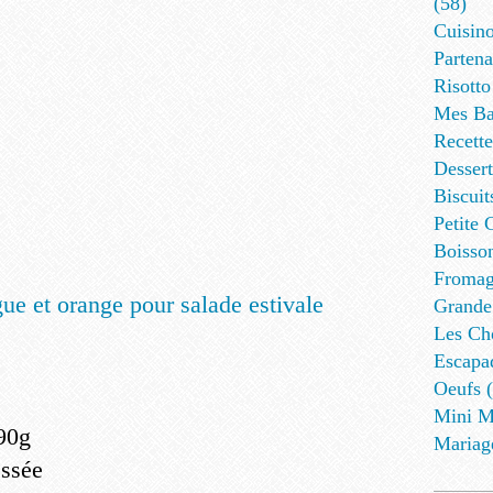
(58)
Cuisino
Partena
Risotto
Mes Ba
Recett
Dessert
Biscuit
Petite 
Boisson
Fromag
Grande
Les Cho
Escapa
Oeufs (
Mini M
90g
Mariag
essée