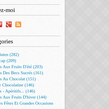
ez-moi
ories
luten (282)
cap (209)
s Aux Fruits D'été (203)
s Des Becs Sucrés (161)
ts Au Chocolat (151)
r Chocolatine (146)
s - Apéritifs... (146)
s Aux Fruits D'hiver (144)
es Fêtes Et Grandes Occasions