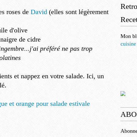
Retr
ies roses de
David
(elles sont légèrement
Recet
ile d'olive
Mon bl
inaigre de cidre
cuisine
gingembre...j'ai préféré ne pas trop
olatines
ients et nappez en votre salade. Ici, un
lé.
ABO
Abonnez