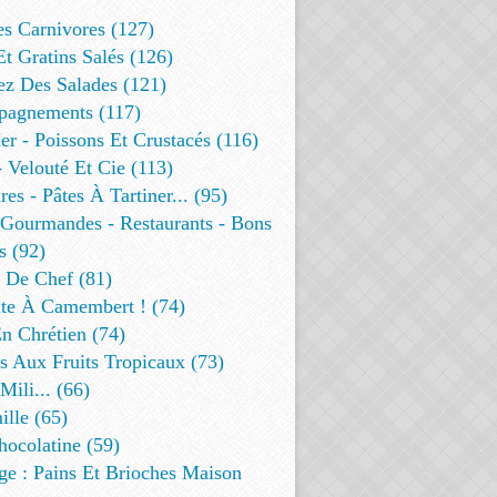
es Carnivores (127)
Et Gratins Salés (126)
ez Des Salades (121)
agnements (117)
r - Poissons Et Crustacés (116)
 Velouté Et Cie (113)
res - Pâtes À Tartiner... (95)
 Gourmandes - Restaurants - Bons
s (92)
t De Chef (81)
te À Camembert ! (74)
n Chrétien (74)
s Aux Fruits Tropicaux (73)
Mili... (66)
lle (65)
ocolatine (59)
ge : Pains Et Brioches Maison