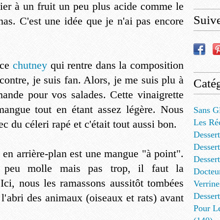
ocier à un fruit un peu plus acide comme le
Suiv
anas. C'est une idée que je n'ai pas encore
 ce
chutney
qui rentre dans la composition
 contre, je suis fan. Alors, je me suis plu à
Catég
ande pour vos salades. Cette vinaigrette
mangue tout en étant assez légère. Nous
Sans G
Les Ré
c du céleri rapé et c'était tout aussi bon.
Dessert
Dessert
n arrière-plan est une mangue "à point".
Desser
 peu molle mais pas trop, il faut la
Docteu
ci, nous les ramassons aussitôt tombées
Verrine
Dessert
 l'abri des animaux (oiseaux et rats) avant
Pour L