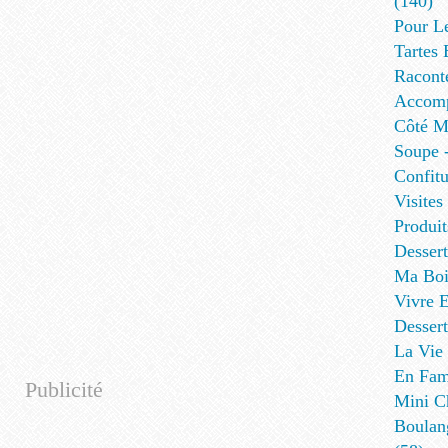
(140)
Pour L
Tartes 
Racont
Accomp
Côté Me
Soupe -
Confitu
Visites
Produit
Desser
Ma Boi
Vivre E
Dessert
La Vie 
En Fami
Publicité
Mini Ch
Boulan