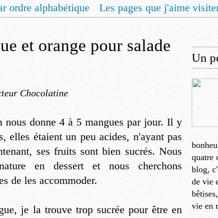
ar ordre alphabétique
Les pages que j'aime visite
 vous un livret de recettes pour Noël
Contact
ue et orange pour salade
Un pe
teur Chocolatine
n nous donne 4 à 5 mangues par jour. Il y
, elles étaient un peu acides, n'ayant pas
bonheu
ntenant, ses fruits sont bien sucrés. Nous
quatre 
nature en dessert et nous cherchons
blog, c
res de les accommoder.
de vie 
bêtises
vie en 
ue, je la trouve trop sucrée pour être en