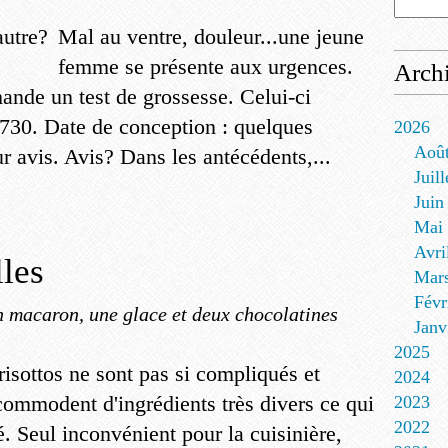
Mal au ventre, douleur...une jeune
femme se présente aux urgences.
Arch
mande un test de grossesse. Celui-ci
 730. Date de conception : quelques
2026
Aoû
our avis. Avis? Dans les antécédents,...
Juill
Juin
Mai
Avri
lles
Mar
Févr
 macaron, une glace et deux chocolatines
Janv
2025
risottos ne sont pas si compliqués et
2024
commodent d'ingrédients très divers ce qui
2023
2022
. Seul inconvénient pour la cuisinière,