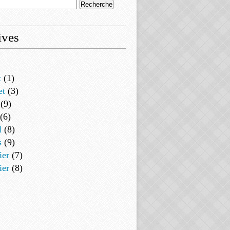
ives
t
(1)
et
(3)
(9)
(6)
l
(8)
s
(9)
ier
(7)
ier
(8)