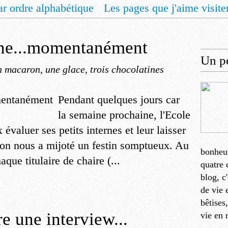
ar ordre alphabétique
Les pages que j'aime visite
 vous un livret de recettes pour Noël
Contact
ne...momentanément
Un pe
 macaron, une glace, trois chocolatines
Pendant quelques jours car
la semaine prochaine, l'Ecole
valuer ses petits internes et leur laisser
tion nous a mijoté un festin somptueux. Au
bonheu
ue titulaire de chaire (...
quatre 
blog, c
de vie 
bêtises
e une interview...
vie en 