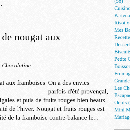
(58)
.
Cuisino
Partena
Risotto
Mes Ba
 de nougat aux
Recett
Dessert
Biscuit
Petite 
 Chocolatine
Boisson
Fromag
Grande
On a des envies
Les Cho
parfois d'été provençal,
Escapa
igales et puis de fruits rouges bien beaux
Oeufs (
ité de l'hiver. Nougat et fruits rouges est
Mini M
dité de la framboise contre-balance le...
Mariag