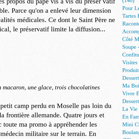
les propos du pape vis à vis du préser vatif
(140)
Pour L
able. Parce qu'on a enlevé leur dimension
Tartes 
éalités médicales. Ce dont le Saint Père ne
Racont
cal, le préservatif limite la diffusion...
Accomp
Côté Me
Soupe -
Confitu
Visites
Produit
Desser
Ma Boi
 macaron, une glace, trois chocolatines
Vivre E
Dessert
 petit camp perdu en Moselle pas loin du
La Vie 
la frontière allemande. Quatre jours et
En Fami
ec toute ma promo à appréhender les
Mini Ch
Boulan
 médecin militaire sur le terrain. En