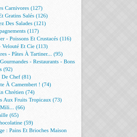
es Carnivores (127)
Et Gratins Salés (126)
ez Des Salades (121)
agnements (117)
r - Poissons Et Crustacés (116)
 Velouté Et Cie (113)
res - Pâtes À Tartiner... (95)
 Gourmandes - Restaurants - Bons
s (92)
t De Chef (81)
te À Camembert ! (74)
n Chrétien (74)
s Aux Fruits Tropicaux (73)
Mili... (66)
lle (65)
ocolatine (59)
ge : Pains Et Brioches Maison