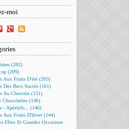
ez-moi
ories
luten (282)
cap (209)
s Aux Fruits D'été (203)
s Des Becs Sucrés (161)
ts Au Chocolat (151)
r Chocolatine (146)
s - Apéritifs... (146)
s Aux Fruits D'hiver (144)
es Fêtes Et Grandes Occasions