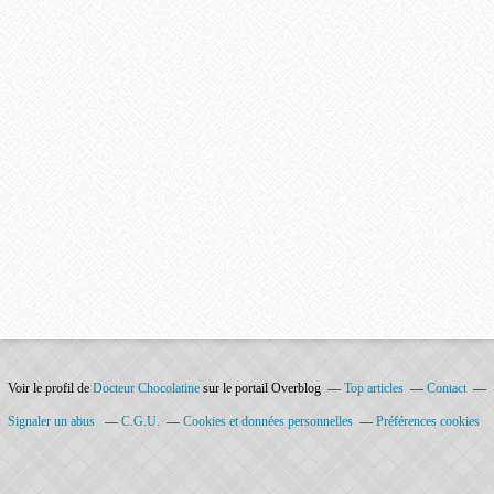
Voir le profil de
Docteur Chocolatine
sur le portail Overblog
Top articles
Contact
Signaler un abus
C.G.U.
Cookies et données personnelles
Préférences cookies