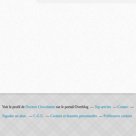
Voir le profil de
Docteur Chocolatine
sur le portail Overblog
Top articles
Contact
Signaler un abus
C.G.U.
Cookies et données personnelles
Préférences cookies