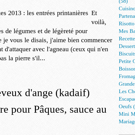
(58)
Cuisino
Et
Partena
voilà,
Risotto
s de légumes et de légèreté pour
Mes Ba
Recett
je vous le disais, j'aime bien commencer
Dessert
t d'attaquer avec l'agneau (ceux qui n'en
Biscuit
 la pierre s'il...
Petite 
Boisson
Fromag
Grande
eveux d'ange (kadaif)
Les Cho
Escapa
re pour Pâques, sauce au
Oeufs (
Mini M
Mariag