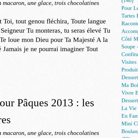
(140)
 macaron, une glace, trois chocolatines
Pour L
Tartes 
 Toi, tout genou fléchira, Toute langue
Racont
 Seigneur Tu monteras, tu seras élevé Tu
Accomp
e Te loue mon Dieu pour Ta Majesté A la
Côté Me
Soupe -
é Jamais je ne pourrai imaginer Tout
Confitu
Visites
Produit
Desser
Ma Boi
Vivre E
our Pâques 2013 : les
Dessert
La Vie 
En Fami
res
Mini Ch
Boulan
 macaron, une glace, trois chocolatines