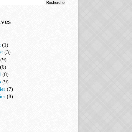
ives
t
(1)
et
(3)
(9)
(6)
l
(8)
s
(9)
ier
(7)
ier
(8)