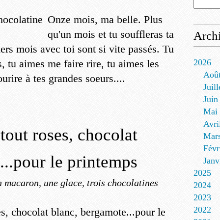
Onze mois, ma belle. Plus
qu'un mois et tu souffleras ta
Arch
rs mois avec toi sont si vite passés. Tu
s, tu aimes me faire rire, tu aimes les
2026
Aoû
ourire à tes grandes soeurs....
Juill
Juin
Mai
Avri
tout roses, chocolat
Mar
Févr
...pour le printemps
Janv
2025
 macaron, une glace, trois chocolatines
2024
2023
2022