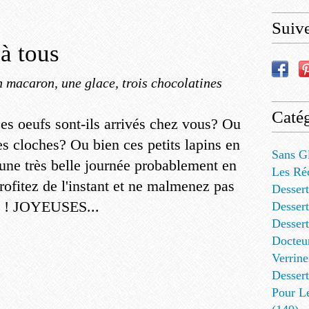
Suiv
à tous
 macaron, une glace, trois chocolatines
Catég
es oeufs sont-ils arrivés chez vous? Ou
es cloches? Ou bien ces petits lapins en
Sans G
une très belle journée probablement en
Les Ré
rofitez de l'instant et ne malmenez pas
Dessert
e ! JOYEUSES...
Dessert
Desser
Docteu
Verrine
Dessert
Pour L