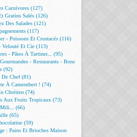
es Carnivores (127)
Et Gratins Salés (126)
ez Des Salades (121)
agnements (117)
r - Poissons Et Crustacés (116)
 Velouté Et Cie (113)
res - Pâtes À Tartiner... (95)
 Gourmandes - Restaurants - Bons
s (92)
t De Chef (81)
te À Camembert ! (74)
n Chrétien (74)
s Aux Fruits Tropicaux (73)
Mili... (66)
lle (65)
ocolatine (59)
ge : Pains Et Brioches Maison