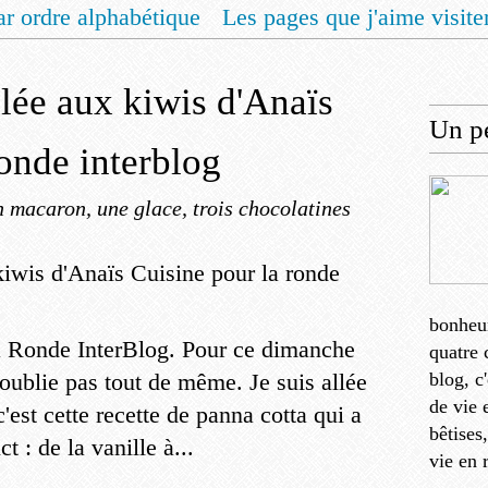
ar ordre alphabétique
Les pages que j'aime visite
 vous un livret de recettes pour Noël
Contact
llée aux kiwis d'Anaïs
Un pe
ronde interblog
 macaron, une glace, trois chocolatines
bonheu
la Ronde InterBlog. Pour ce dimanche
quatre 
l'oublie pas tout de même. Je suis allée
blog, c
de vie 
c'est cette recette de panna cotta qui a
bêtises
 : de la vanille à...
vie en 