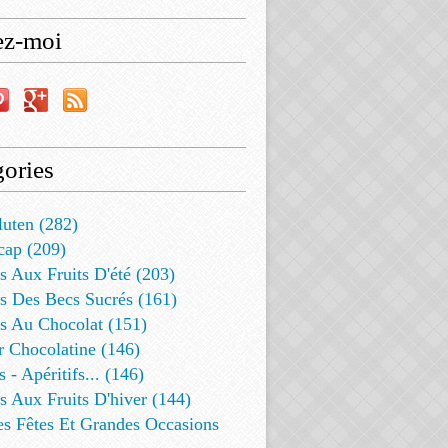
ez-moi
ories
luten (282)
cap (209)
s Aux Fruits D'été (203)
s Des Becs Sucrés (161)
ts Au Chocolat (151)
r Chocolatine (146)
s - Apéritifs... (146)
s Aux Fruits D'hiver (144)
es Fêtes Et Grandes Occasions