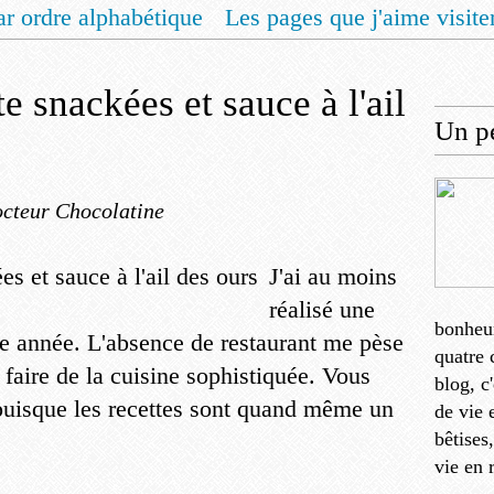
ar ordre alphabétique
Les pages que j'aime visite
 vous un livret de recettes pour Noël
Contact
e snackées et sauce à l'ail
Un pe
cteur Chocolatine
J'ai au moins
réalisé une
bonheu
tte année. L'absence de restaurant me pèse
quatre 
à faire de la cuisine sophistiquée. Vous
blog, c
 puisque les recettes sont quand même un
de vie 
bêtises
vie en 