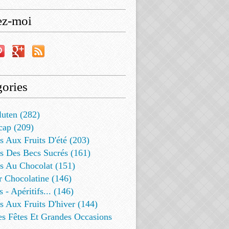
ez-moi
ories
luten (282)
cap (209)
s Aux Fruits D'été (203)
s Des Becs Sucrés (161)
ts Au Chocolat (151)
r Chocolatine (146)
s - Apéritifs... (146)
s Aux Fruits D'hiver (144)
es Fêtes Et Grandes Occasions