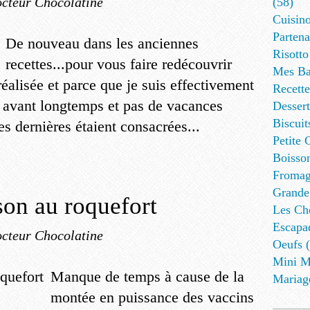
cteur Chocolatine
(58)
Cuisino
Partena
De nouveau dans les anciennes
Risotto
recettes...pour vous faire redécouvrir
Mes Ba
éalisée et parce que je suis effectivement
Recett
s avant longtemps et pas de vacances
Dessert
Biscuit
s dernières étaient consacrées...
Petite 
Boisson
Fromag
Grande
on au roquefort
Les Cho
Escapa
cteur Chocolatine
Oeufs (
Mini M
Manque de temps à cause de la
Mariag
montée en puissance des vaccins