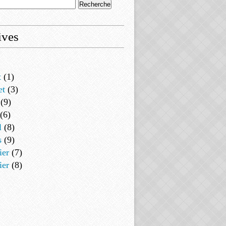
ives
t
(1)
et
(3)
(9)
(6)
l
(8)
s
(9)
ier
(7)
ier
(8)