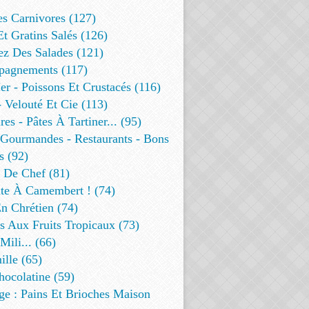
es Carnivores (127)
Et Gratins Salés (126)
ez Des Salades (121)
agnements (117)
r - Poissons Et Crustacés (116)
 Velouté Et Cie (113)
res - Pâtes À Tartiner... (95)
 Gourmandes - Restaurants - Bons
s (92)
t De Chef (81)
te À Camembert ! (74)
n Chrétien (74)
s Aux Fruits Tropicaux (73)
Mili... (66)
lle (65)
ocolatine (59)
ge : Pains Et Brioches Maison