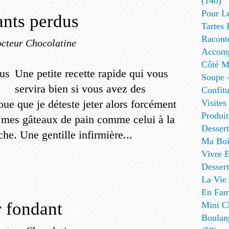
(140)
Pour L
ants perdus
Tartes 
Racont
cteur Chocolatine
Accomp
Côté Me
Une petite recette rapide qui vous
Soupe -
servira bien si vous avez des
Confitu
oue que je déteste jeter alors forcément
Visites
Produit
de mes gâteaux de pain comme celui à la
Desser
he. Une gentille infirmière...
Ma Boi
Vivre E
Dessert
La Vie 
En Fami
 fondant
Mini Ch
Boulan