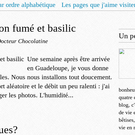
ar ordre alphabétique
Les pages que j'aime visite
 vous un livret de recettes pour Noël
Contact
on fumé et basilic
Un pe
Docteur Chocolatine
Une semaine après être arrivée
en Guadeloupe, je vous donne
les. Nous nous installons tout doucement.
t aléatoire et le débit un peu ralenti : j'ai
bonheu
er les photos. L'humidité...
quatre 
blog, c
de vie 
bêtises
ues?
vie en 