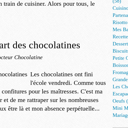
(58)
n train de cuisiner. Alors pour tous, le
Cuisino
Partena
Risotto
Mes Ba
Recett
art des chocolatines
Dessert
Biscuit
cteur Chocolatine
Petite 
Boisson
Fromag
Les chocolatines ont fini
Grande
l'école vendredi. Comme tous
Les Cho
 confitures pour les maîtresses. C'est ma
Escapa
r et de me rattraper sur les nombreuses
Oeufs (
eux être là et mon absence perpétuelle...
Mini M
Mariag