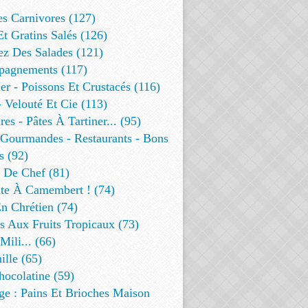
es Carnivores (127)
Et Gratins Salés (126)
ez Des Salades (121)
agnements (117)
r - Poissons Et Crustacés (116)
 Velouté Et Cie (113)
res - Pâtes À Tartiner... (95)
 Gourmandes - Restaurants - Bons
s (92)
t De Chef (81)
te À Camembert ! (74)
n Chrétien (74)
s Aux Fruits Tropicaux (73)
Mili... (66)
lle (65)
ocolatine (59)
ge : Pains Et Brioches Maison