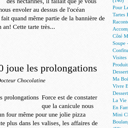
des nectarines, il fallait que je vous
(140)
Pour L
 nous envoler au dessus de l'océan
Tartes 
e fait quand même partie de la bannière de
Racont
n! Cette tarte très...
Accomp
Côté Me
Soupe -
Confitu
Visites
Produit
oue les prolongations
Desser
Ma Boi
Docteur Chocolatine
Vivre E
Dessert
Force est de constater
La Vie 
que la canicule nous
En Fami
un four même pour une jolie pizza
Mini Ch
Boulan
te plus dans les valises, les affaires de