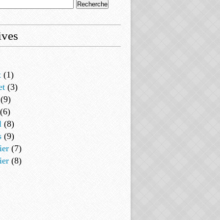
ives
t
(1)
et
(3)
(9)
(6)
l
(8)
s
(9)
ier
(7)
ier
(8)