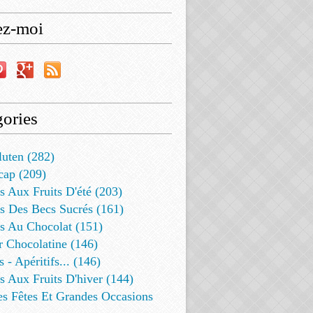
ez-moi
ories
luten (282)
cap (209)
s Aux Fruits D'été (203)
s Des Becs Sucrés (161)
ts Au Chocolat (151)
r Chocolatine (146)
s - Apéritifs... (146)
s Aux Fruits D'hiver (144)
es Fêtes Et Grandes Occasions