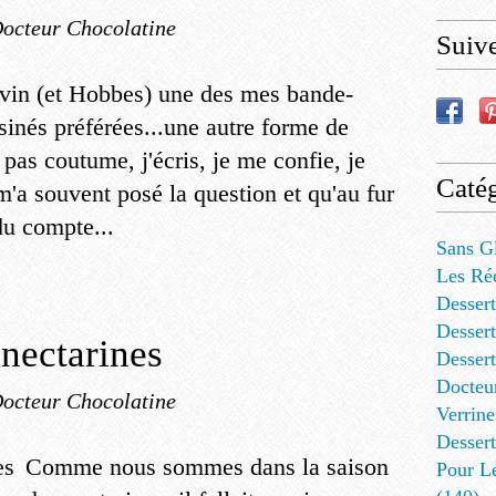
Docteur Chocolatine
Suiv
vin (et Hobbes) une des mes bande-
sinés préférées...une autre forme de
t pas coutume, j'écris, je me confie, je
Catég
m'a souvent posé la question et qu'au fur
du compte...
Sans G
Les Ré
Dessert
Dessert
 nectarines
Desser
Docteu
Docteur Chocolatine
Verrine
Dessert
Comme nous sommes dans la saison
Pour L