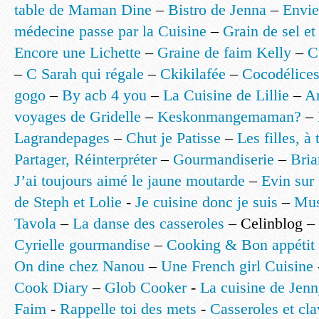
table de Maman Dine
–
Bistro de Jenna
–
Envie
médecine passe par la Cuisine
–
Grain de sel e
Encore une Lichette
–
Graine de faim Kelly
–
C
–
C Sarah qui régale
–
Ckikilafée
–
Cocodélice
gogo
–
By acb 4 you
–
La Cuisine de Lillie
–
A
voyages de Gridelle
–
Keskonmangemaman?
–
Lagrandepages
–
Chut je Patisse
–
Les filles, à 
Partager, Réinterpréter
–
Gourmandiserie
–
Bria
J’ai toujours aimé le jaune moutarde
–
Evin sur
de Steph et Lolie
-
Je cuisine donc je suis
–
Mus
Tavola
–
La danse des casseroles
– Celinblog –
Cyrielle gourmandise
–
Cooking & Bon appétit
On dine chez Nanou
–
Une French girl Cuisine
Cook Diary
–
Glob Cooker
-
La cuisine de Jen
Faim
-
Rappelle toi des mets
-
Casseroles et cl