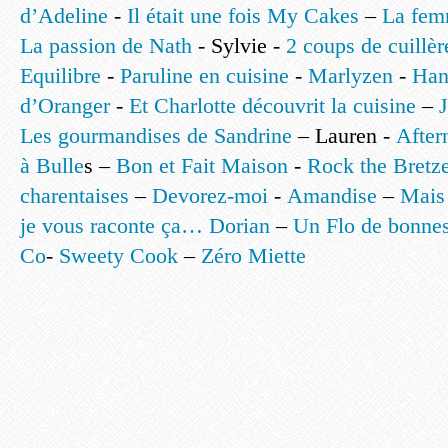
d’Adeline
-
Il était une fois My Cakes
–
La fem
La passion de Nath
- Sylvie -
2 coups de cuillèr
Equilibre
-
Paruline en cuisine
-
Marlyzen
-
Han
d’Oranger
-
Et Charlotte découvrit la cuisine
–
Les gourmandises de Sandrine
– Lauren -
After
à Bulle
s –
Bon et Fait Maison
-
Rock the Bretze
charentaises
–
Devorez-moi
-
Amandise
–
Mais 
je vous raconte ça… Dorian
–
Un Flo de bonne
Co
-
Sweety Cook
–
Zéro Miette