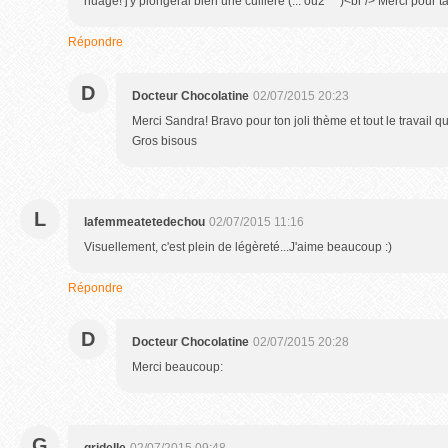
nuage! j'y plongerai bien une cuillère (... ou2 ^^)<br /> Merci pour ta
Répondre
D
Docteur Chocolatine
02/07/2015 20:23
Merci Sandra! Bravo pour ton joli thème et tout le travail q
Gros bisous
L
lafemmeatetedechou
02/07/2015 11:16
Visuellement, c'est plein de légèreté...J'aime beaucoup :)
Répondre
D
Docteur Chocolatine
02/07/2015 20:28
Merci beaucoup:
G