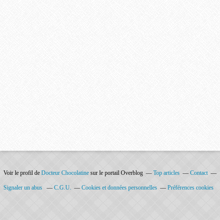
Voir le profil de
Docteur Chocolatine
sur le portail Overblog
Top articles
Contact
Signaler un abus
C.G.U.
Cookies et données personnelles
Préférences cookies