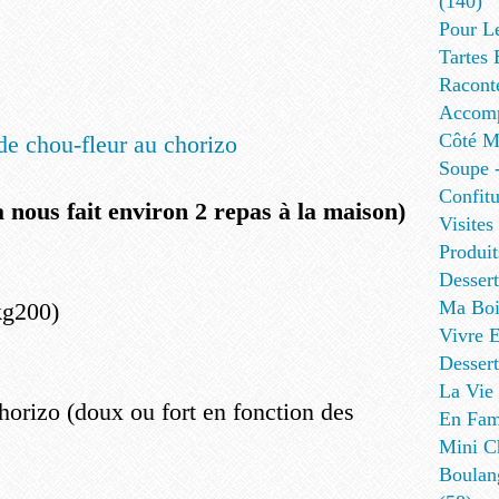
(140)
Pour L
Tartes 
Racont
Accomp
Côté Me
Soupe -
Confitu
 nous fait environ 2 repas à la maison)
Visites
Produit
Desser
Ma Boi
kg200)
Vivre E
Dessert
La Vie 
horizo (doux ou fort en fonction des
En Fami
Mini Ch
Boulan