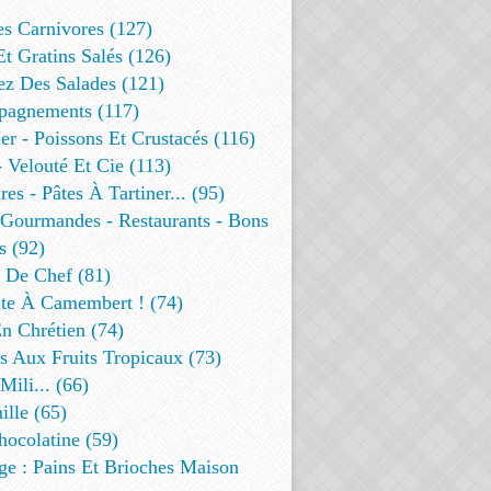
es Carnivores (127)
Et Gratins Salés (126)
ez Des Salades (121)
agnements (117)
r - Poissons Et Crustacés (116)
 Velouté Et Cie (113)
res - Pâtes À Tartiner... (95)
 Gourmandes - Restaurants - Bons
s (92)
t De Chef (81)
te À Camembert ! (74)
n Chrétien (74)
s Aux Fruits Tropicaux (73)
Mili... (66)
lle (65)
ocolatine (59)
ge : Pains Et Brioches Maison