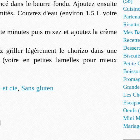
(58)
incé dans le beurre fondu. Ajoutez ensuite
Cuisino
mmités. Couvrez d'eau (environ 1.5 L voire
Partena
Risotto
nte minutes puis mixez et ajoutez la crème
Mes Ba
Recett
Dessert
z griller légèrement le chorizo dans une
Biscuit
s (voire en petites lamelles pour mieux
Petite 
Boisson
Fromag
Grande
 et cie
,
Sans gluten
Les Cho
Escapa
Oeufs (
Mini M
Mariag