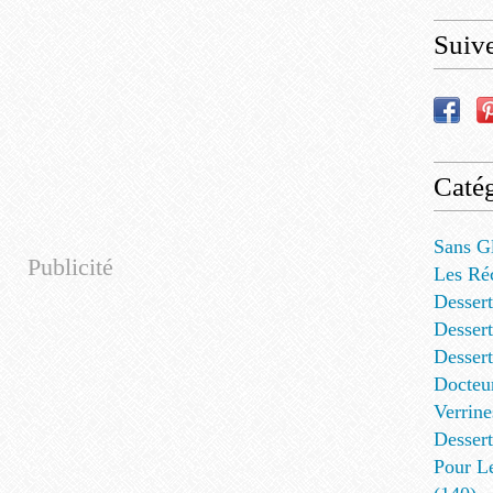
Suiv
Catég
Sans G
Publicité
Les Ré
Dessert
Dessert
Desser
Docteu
Verrine
Dessert
Pour L