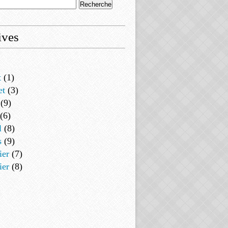
ives
t
(1)
et
(3)
(9)
(6)
l
(8)
s
(9)
ier
(7)
ier
(8)