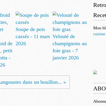
Retr
Recet
Mon bl
Soupe de pois
cuisine
cassés - 11 mars
Velouté de
oid de
2026
champignons au
, petit
foie gras - 7
otta -
janvier 2026
026
angoustes dans un bouillon... »
ABO
Abonnez