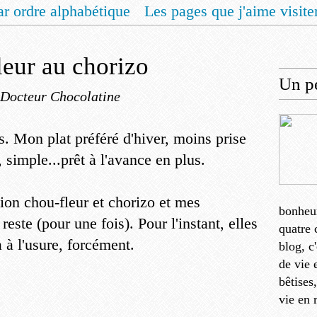
ar ordre alphabétique
Les pages que j'aime visite
 vous un livret de recettes pour Noël
Contact
eur au chorizo
Un pe
 Docteur Chocolatine
. Mon plat préféré d'hiver, moins prise
, simple...prêt à l'avance en plus.
ation chou-fleur et chorizo et mes
bonheu
este (pour une fois). Pour l'instant, elles
quatre 
 à l'usure, forcément.
blog, c
de vie 
bêtises
vie en 