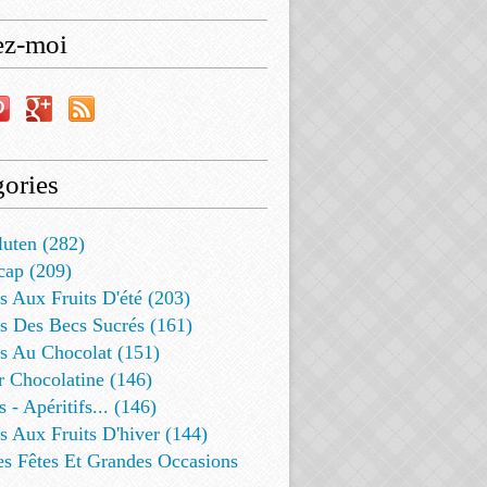
ez-moi
ories
luten (282)
cap (209)
s Aux Fruits D'été (203)
s Des Becs Sucrés (161)
ts Au Chocolat (151)
r Chocolatine (146)
s - Apéritifs... (146)
s Aux Fruits D'hiver (144)
es Fêtes Et Grandes Occasions