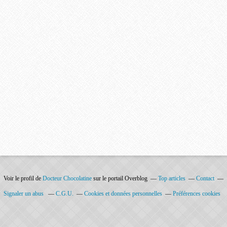
Voir le profil de
Docteur Chocolatine
sur le portail Overblog
Top articles
Contact
Signaler un abus
C.G.U.
Cookies et données personnelles
Préférences cookies