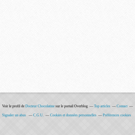
Voir le profil de
Docteur Chocolatine
sur le portail Overblog
Top articles
Contact
Signaler un abus
C.G.U.
Cookies et données personnelles
Préférences cookies