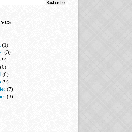
ives
t
(1)
et
(3)
(9)
(6)
l
(8)
s
(9)
ier
(7)
ier
(8)