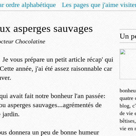
ar ordre alphabétique
Les pages que j'aime visite
 vous un livret de recettes pour Noël
Contact
aux asperges sauvages
Un pe
cteur Chocolatine
 Je vous prépare un petit article récap' qui
Cette année, j'ai été assez raisonnable car
uver.
bonheu
qui avait fait notre bonheur l'an passée:
quatre 
 ou asperges sauvages...agrémentés de
blog, c
 jardin.
de vie 
bêtises
vie en 
 vous donnera un peu de bonne humeur