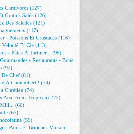
es Carnivores (127)
Et Gratins Salés (126)
ez Des Salades (121)
agnements (117)
r - Poissons Et Crustacés (116)
 Velouté Et Cie (113)
res - Pâtes À Tartiner... (95)
 Gourmandes - Restaurants - Bons
s (92)
t De Chef (81)
te À Camembert ! (74)
n Chrétien (74)
s Aux Fruits Tropicaux (73)
Mili... (66)
lle (65)
ocolatine (59)
ge : Pains Et Brioches Maison