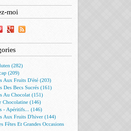
ez-moi
ories
luten (282)
cap (209)
s Aux Fruits D'été (203)
s Des Becs Sucrés (161)
ts Au Chocolat (151)
r Chocolatine (146)
s - Apéritifs... (146)
s Aux Fruits D'hiver (144)
es Fêtes Et Grandes Occasions