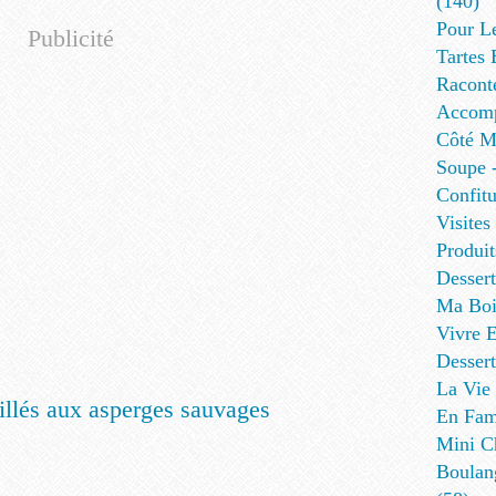
(140)
Pour L
Publicité
Tartes 
Racont
Accomp
Côté Me
Soupe -
Confitu
Visites
Produit
Desser
Ma Boi
Vivre E
Dessert
La Vie 
En Fami
Mini Ch
Boulan