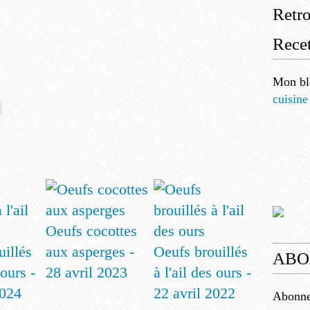
Retr
Recet
Mon bl
cuisine
Oeufs cocottes
uillés
aux asperges -
Oeufs brouillés
ABO
 ours -
28 avril 2023
à l'ail des ours -
2024
22 avril 2022
Abonnez