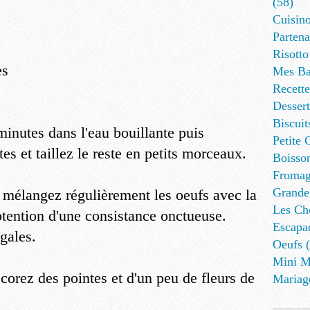
(58)
Cuisino
Partena
Risotto
es
Mes Ba
Recett
Dessert
Biscuit
minutes dans l'eau bouillante puis
Petite 
es et taillez le reste en petits morceaux.
Boisson
Fromag
Grande
 mélangez régulièrement les oeufs avec la
Les Cho
obtention d'une consistance onctueuse.
Escapa
gales.
Oeufs (
Mini M
orez des pointes et d'un peu de fleurs de
Mariag