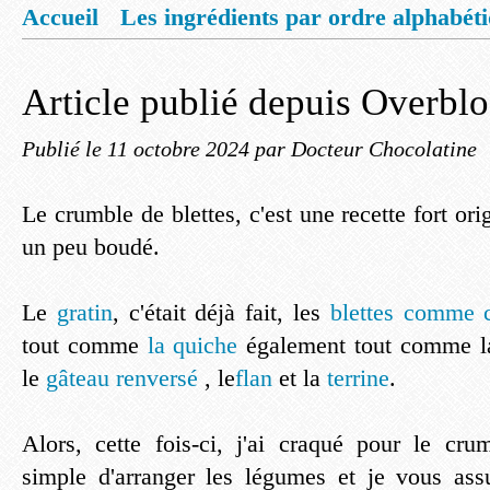
Accueil
Les ingrédients par ordre alphabét
Mentions légales
Offrez vous un livret de
Article publié depuis Overbl
Publié le
11 octobre 2024
par Docteur Chocolatine
Le crumble de blettes, c'est une recette fort or
un peu boudé.
Le
gratin
, c'était déjà fait, les
blettes comme 
tout comme
la quiche
également tout comme 
le
gâteau renversé
, le
flan
et la
terrine
.
Alors, cette fois-ci, j'ai craqué pour le cr
simple d'arranger les légumes et je vous ass