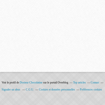
Voir le profil de
Docteur Chocolatine
sur le portail Overblog
Top articles
Contact
Signaler un abus
C.G.U.
Cookies et données personnelles
Préférences cookies