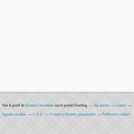
Voir le profil de
Docteur Chocolatine
sur le portail Overblog
Top articles
Contact
Signaler un abus
C.G.U.
Cookies et données personnelles
Préférences cookies