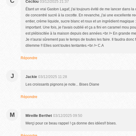
C
Cécilou
03/12/2025 21:37
Étant un vrai Gaston Lagaf, j'ai toujours évité de me lancer dans la 
de concentré sucré à la cocotte. En revanche, j'ai une excellente r
entier, crème liquide, sucre blanc et roux et un ingrédient magique 
important. Une fois, je l'avais oublié et ça a fini en caramel mou po
est plébiscitée à la maison depuis des années.<br /> En grande merci
Je n'aurai sûrement pas le temps de toutes les faire. Il faudra donc 
dilemme !! Elles sont toutes tentantes.<br /> C.A
Répondre
J
Jackie
03/12/2025 11:28
Les croissants pignons je note... Bises Diane
Répondre
M
Mireille Berthet
03/12/2025 09:50
Merçi pour ce beau rappel ! ça donne des idées!! bises.
Répondre