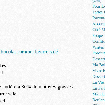
(140)
Pour L
Tartes 
Racont
Accomp
Côté Me
Soupe -
Confitu
Visites
Produit
Desser
Ma Boi
fes
Vivre E
it
Dessert
La Vie 
e entière à 30% de matières grasses
En Fami
rre salé
Mini Ch
Boulan
sel