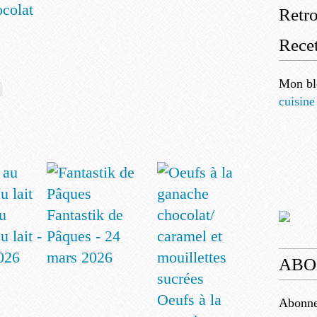
ocolat
Retr
Recet
Mon bl
cuisine
u
Fantastik de
u lait -
Pâques - 24
2026
mars 2026
ABO
Oeufs à la
Abonnez