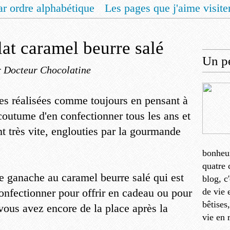
ar ordre alphabétique
Les pages que j'aime visite
 vous un livret de recettes pour Noël
Contact
lat caramel beurre salé
Un pe
r Docteur Chocolatine
ffes réalisées comme toujours en pensant à
outume d'en confectionner tous les ans et
nt très vite, englouties par la gourmande
bonheu
quatre 
ne ganache au caramel beurre salé qui est
blog, c
confectionner pour offrir en cadeau ou pour
de vie 
bêtises
 vous avez encore de la place après la
vie en 