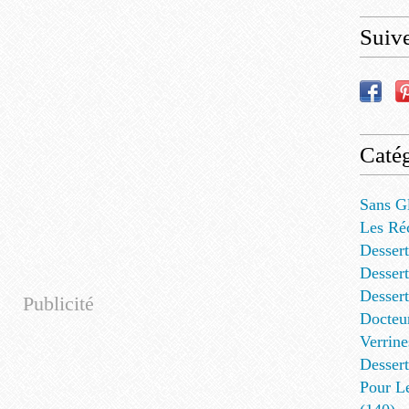
Suiv
Catég
Sans G
Les Ré
Dessert
Dessert
Desser
Publicité
Docteu
Verrine
Dessert
Pour L