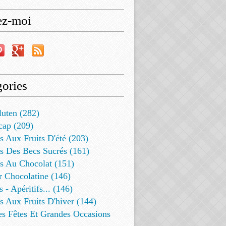
ez-moi
ories
luten (282)
cap (209)
s Aux Fruits D'été (203)
s Des Becs Sucrés (161)
ts Au Chocolat (151)
r Chocolatine (146)
s - Apéritifs... (146)
s Aux Fruits D'hiver (144)
es Fêtes Et Grandes Occasions