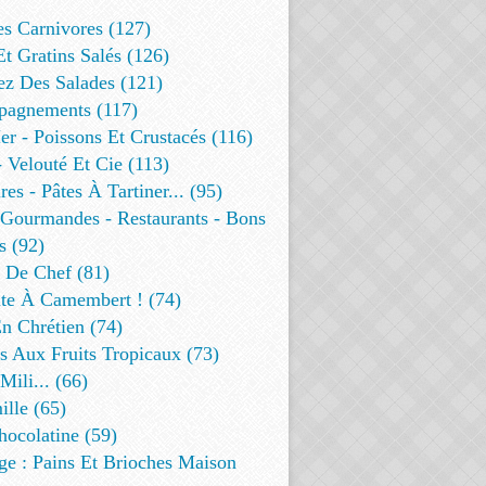
es Carnivores (127)
Et Gratins Salés (126)
ez Des Salades (121)
agnements (117)
r - Poissons Et Crustacés (116)
 Velouté Et Cie (113)
res - Pâtes À Tartiner... (95)
 Gourmandes - Restaurants - Bons
s (92)
t De Chef (81)
te À Camembert ! (74)
n Chrétien (74)
s Aux Fruits Tropicaux (73)
Mili... (66)
lle (65)
ocolatine (59)
ge : Pains Et Brioches Maison