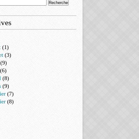
ives
t
(1)
et
(3)
(9)
(6)
l
(8)
s
(9)
ier
(7)
ier
(8)