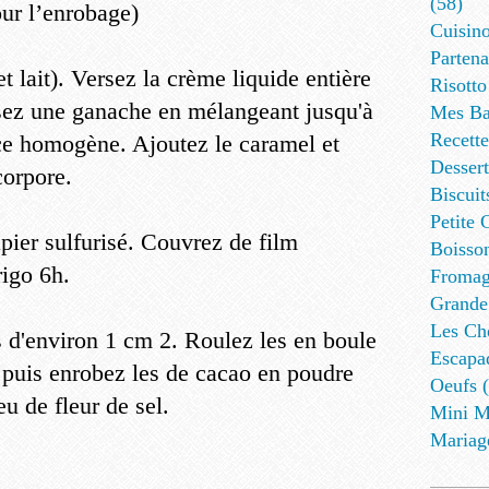
(58)
ur l’enrobage)
Cuisino
Partena
t lait). Versez la crème liquide entière
Risotto
isez une ganache en mélangeant jusqu'à
Mes Ba
Recett
nce homogène. Ajoutez le caramel et
Dessert
corpore.
Biscuit
Petite 
apier sulfurisé. Couvrez de film
Boisson
rigo 6h.
Fromag
Grande
Les Cho
 d'environ 1 cm 2. Roulez les en boule
Escapa
puis enrobez les de cacao en poudre
Oeufs (
u de fleur de sel.
Mini M
Mariag