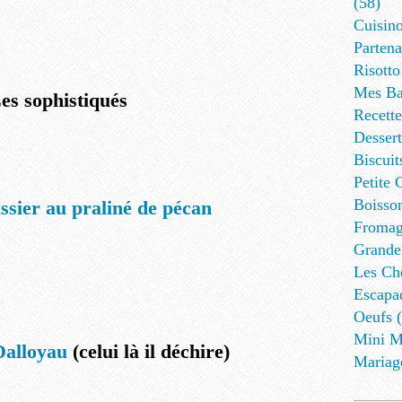
(58)
Cuisino
Partena
Risotto
Mes Ba
es sophistiqués
Recett
Dessert
Biscuit
Petite 
Boisson
issier au praliné de pécan
Fromag
Grande
Les Cho
Escapa
Oeufs (
Mini M
Dalloyau
(celui là il déchire)
Mariag