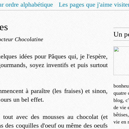
ar ordre alphabétique
Les pages que j'aime visite
 vous un livret de recettes pour Noël
Contact
es
Un pe
cteur Chocolatine
elques idées pour Pâques qui, je l'espère,
gourmands, soyez inventifs et puis surtout
bonheu
mencent à paraître (les fraises) et sinon,
quatre 
jours un bel effet.
blog, c
de vie 
bêtises
 tout avec des mousses au chocolat (et
vie en 
ns des coquilles d'oeuf ou même des oeufs