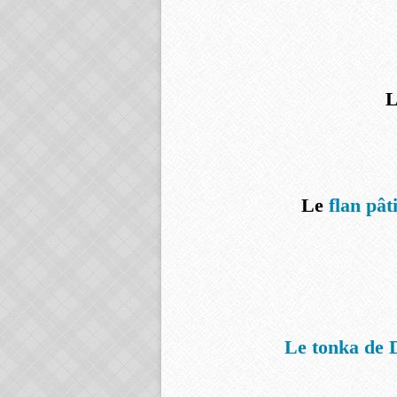
L
Le
flan pât
Le tonka de 