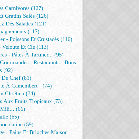
es Carnivores (127)
Et Gratins Salés (126)
ez Des Salades (121)
agnements (117)
r - Poissons Et Crustacés (116)
 Velouté Et Cie (113)
res - Pâtes À Tartiner... (95)
 Gourmandes - Restaurants - Bons
s (92)
t De Chef (81)
te À Camembert ! (74)
n Chrétien (74)
s Aux Fruits Tropicaux (73)
Mili... (66)
lle (65)
ocolatine (59)
ge : Pains Et Brioches Maison