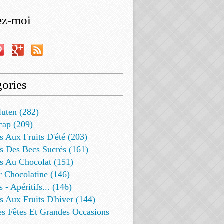
ez-moi
ories
luten (282)
cap (209)
s Aux Fruits D'été (203)
s Des Becs Sucrés (161)
ts Au Chocolat (151)
r Chocolatine (146)
s - Apéritifs... (146)
s Aux Fruits D'hiver (144)
es Fêtes Et Grandes Occasions