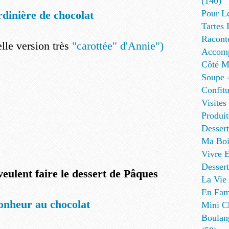
(140)
Pour L
rdinière de chocolat
Tartes 
Racont
lle version très
"carottée" d'Annie")
Accomp
Côté Me
Soupe -
Confitu
Visites
Produit
Desser
Ma Boi
Vivre E
Dessert
 veulent faire le dessert de Pâques
La Vie 
En Fami
onheur au chocolat
Mini Ch
Boulan