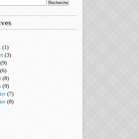
ives
t
(1)
et
(3)
(9)
(6)
l
(8)
s
(9)
ier
(7)
ier
(8)