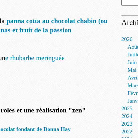
la
panna cotta au chocolat chabin (ou
Arch
nas et fruit de la passion
2026
Aoû
Juill
un
e rhubarbe meringuée
Juin
Mai
Avri
Mar
Févr
Janv
2025
roles et une réalisation "zen"
2024
2023
hocolat fondant de Donna Hay
2022