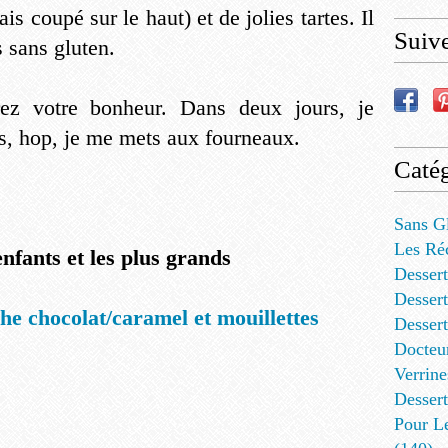
is coupé sur le haut) et de jolies tartes. Il
Suiv
 sans gluten.
rez votre bonheur. Dans deux jours, je
rès, hop, je me mets aux fourneaux.
Catég
Sans G
Les Ré
nfants et les plus grands
Dessert
Dessert
he chocolat/caramel et mouillettes
Desser
Docteu
Verrine
Dessert
Pour L