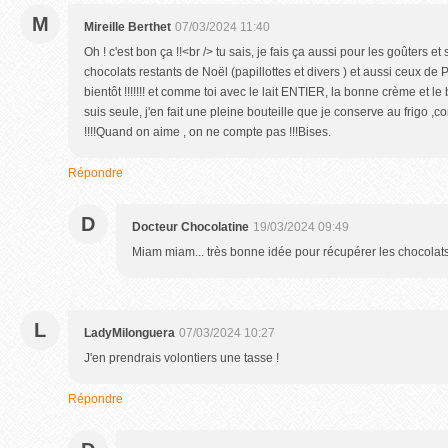
M
Mireille Berthet
07/03/2024 11:40
Oh ! c'est bon ça !!<br /> tu sais, je fais ça aussi pour les goûters et
chocolats restants de Noël (papillottes et divers ) et aussi ceux de 
bientôt !!!!!!! et comme toi avec le lait ENTIER, la bonne crème et l
suis seule, j'en fait une pleine bouteille que je conserve au frigo ,c
!!!!Quand on aime , on ne compte pas !!!Bises.
Répondre
D
Docteur Chocolatine
19/03/2024 09:49
Miam miam... très bonne idée pour récupérer les chocolats
L
LadyMilonguera
07/03/2024 10:27
J'en prendrais volontiers une tasse !
Répondre