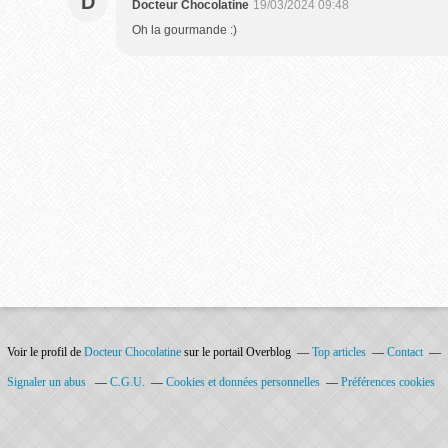
D
Docteur Chocolatine
19/03/2024 09:48
Oh la gourmande :)
Voir le profil de
Docteur Chocolatine
sur le portail Overblog
Top articles
Contact
Signaler un abus
C.G.U.
Cookies et données personnelles
Préférences cookies