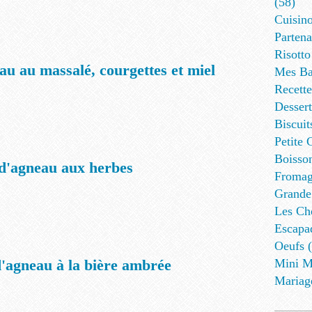
(58)
Cuisino
Partena
Risotto
u au massalé, courgettes et miel
Mes Ba
Recett
Dessert
Biscuit
Petite 
Boisson
d'agneau aux herbes
Fromag
Grande
Les Cho
Escapa
Oeufs (
d'agneau à la bière ambrée
Mini M
Mariag