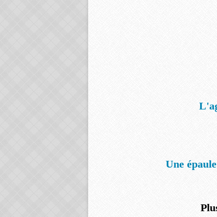
L'a
Une épaule
Plu