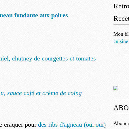
Retr
gneau fondante aux poires
Recet
Mon bl
cuisine
miel, chutney de courgettes et tomates
u, sauce café et crème de coing
ABO
Abonnez
e craquer pour
des ribs d'agneau (oui oui)