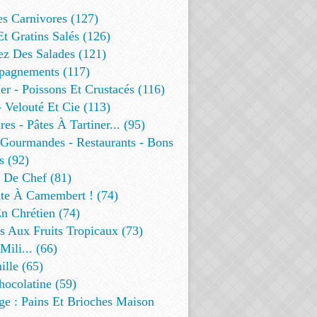
es Carnivores (127)
Et Gratins Salés (126)
ez Des Salades (121)
agnements (117)
r - Poissons Et Crustacés (116)
 Velouté Et Cie (113)
res - Pâtes À Tartiner... (95)
 Gourmandes - Restaurants - Bons
s (92)
t De Chef (81)
te À Camembert ! (74)
n Chrétien (74)
s Aux Fruits Tropicaux (73)
Mili... (66)
lle (65)
ocolatine (59)
ge : Pains Et Brioches Maison