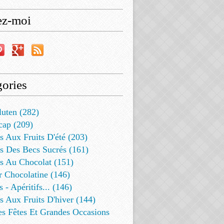
ez-moi
ories
luten (282)
cap (209)
s Aux Fruits D'été (203)
s Des Becs Sucrés (161)
ts Au Chocolat (151)
r Chocolatine (146)
s - Apéritifs... (146)
s Aux Fruits D'hiver (144)
es Fêtes Et Grandes Occasions