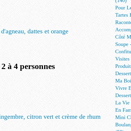
(140)
Pour L
Tartes 
Racont
Accomp
 d'agneau, dattes et orange
Côté Me
Soupe -
Confitu
Visites
 2 à 4 personnes
Produit
Desser
Ma Boi
Vivre E
Dessert
La Vie 
En Fami
ingembre, citron vert et crème de rhum
Mini Ch
Boulan