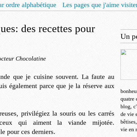
ar ordre alphabétique
Les pages que j'aime visite
 vous un livret de recettes pour Noël
Contact
es: des recettes pour
Un pe
cteur Chocolatine
ande que je cuisine souvent. La faute au
is également parce que je la réserve aux
bonheu
quatre 
blog, c
euses, privilégiez la souris ou les carrés
de vie 
ceux qui aiment la viande mijotée.
bêtises
vie en 
le pour ces derniers.