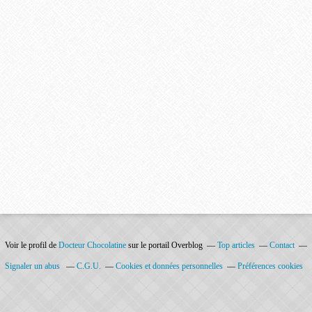
Voir le profil de
Docteur Chocolatine
sur le portail Overblog
Top articles
Contact
Signaler un abus
C.G.U.
Cookies et données personnelles
Préférences cookies