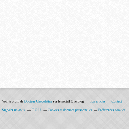
Voir le profil de
Docteur Chocolatine
sur le portail Overblog
Top articles
Contact
Signaler un abus
C.G.U.
Cookies et données personnelles
Préférences cookies