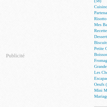
(58)
Cuisino
Partena
Risotto
Mes Ba
Recett
Dessert
Biscuit
Petite 
Boisson
Publicité
Fromag
Grande
Les Cho
Escapa
Oeufs (
Mini M
Mariag