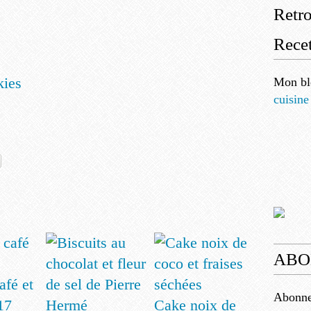
Retr
Recet
kies
Mon bl
cuisine
ABO
afé et
Abonnez
17
Cake noix de