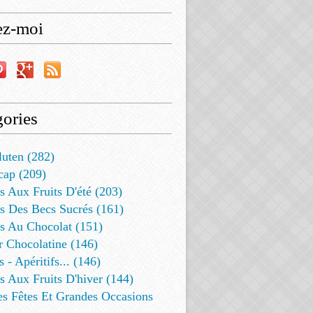
ez-moi
ories
luten (282)
cap (209)
s Aux Fruits D'été (203)
s Des Becs Sucrés (161)
ts Au Chocolat (151)
r Chocolatine (146)
s - Apéritifs... (146)
s Aux Fruits D'hiver (144)
es Fêtes Et Grandes Occasions