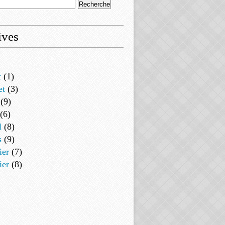
ives
t
(1)
et
(3)
(9)
(6)
l
(8)
s
(9)
ier
(7)
ier
(8)