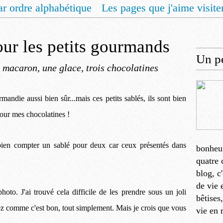
ar ordre alphabétique
Les pages que j'aime visite
 vous un livret de recettes pour Noël
Contact
our les petits gourmands
Un pe
 macaron, une glace, trois chocolatines
andie aussi bien sûr...mais ces petits sablés, ils sont bien
pour mes chocolatines !
 bien compter un sablé pour deux car ceux présentés dans
bonheu
quatre 
blog, c
de vie 
hoto. J'ai trouvé cela difficile de les prendre sous un joli
bêtises
iez comme c'est bon, tout simplement. Mais je crois que vous
vie en 