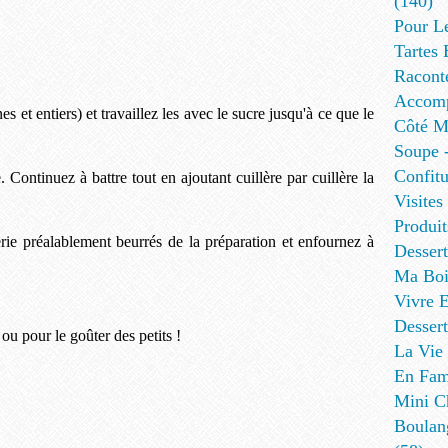
(140)
Pour L
Tartes 
Racont
Accomp
s et entiers) et travaillez les avec le sucre jusqu'à ce que le
Côté Me
Soupe -
Confitu
Continuez à battre tout en ajoutant cuillère par cuillère la
Visites
Produit
erie préalablement beurrés de la préparation et enfournez à
Desser
Ma Boi
Vivre E
Dessert
 ou pour le goûter des petits !
La Vie 
En Fami
Mini Ch
Boulan