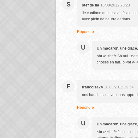
S
stef de fla
16/08/2012 23:23
Je confirme que les sablés sont 
avec plein de beurre dedans.
Répondre
U
Un macaron, une glace,
<br /> <br /> Ah oui...c
choses en fait. lol<br /> <
F
francoise24
10/08/2012 19:54
nos hanches, ne vont pas apprecie
Répondre
U
Un macaron, une glace,
<br /> <br /> Je suis en 