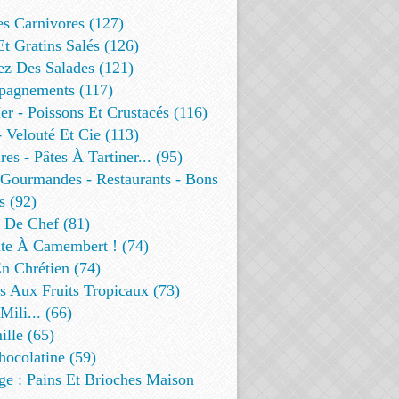
es Carnivores (127)
Et Gratins Salés (126)
ez Des Salades (121)
agnements (117)
r - Poissons Et Crustacés (116)
 Velouté Et Cie (113)
res - Pâtes À Tartiner... (95)
 Gourmandes - Restaurants - Bons
s (92)
t De Chef (81)
te À Camembert ! (74)
n Chrétien (74)
s Aux Fruits Tropicaux (73)
Mili... (66)
lle (65)
ocolatine (59)
ge : Pains Et Brioches Maison