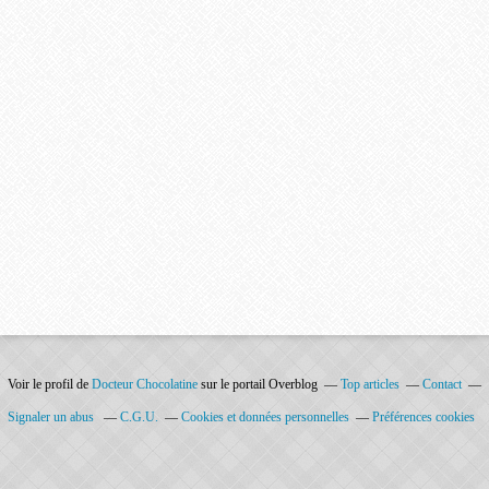
Voir le profil de
Docteur Chocolatine
sur le portail Overblog
Top articles
Contact
Signaler un abus
C.G.U.
Cookies et données personnelles
Préférences cookies