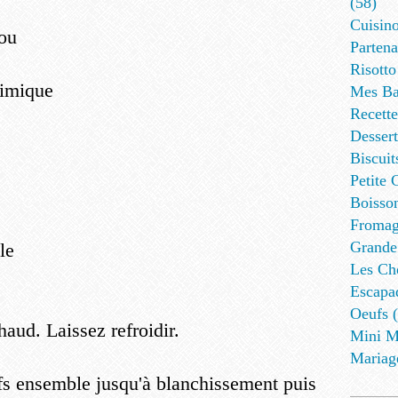
(58)
Cuisino
mou
Partena
Risotto
himique
Mes Ba
Recett
Dessert
Biscuit
Petite 
Boisson
Fromag
Grande
le
Les Cho
Escapa
Oeufs (
haud. Laissez refroidir.
Mini M
Mariag
ufs ensemble jusqu'à blanchissement puis