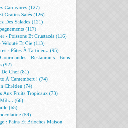
es Carnivores (127)
Et Gratins Salés (126)
ez Des Salades (121)
agnements (117)
r - Poissons Et Crustacés (116)
 Velouté Et Cie (113)
res - Pâtes À Tartiner... (95)
 Gourmandes - Restaurants - Bons
s (92)
t De Chef (81)
te À Camembert ! (74)
n Chrétien (74)
s Aux Fruits Tropicaux (73)
Mili... (66)
lle (65)
ocolatine (59)
ge : Pains Et Brioches Maison