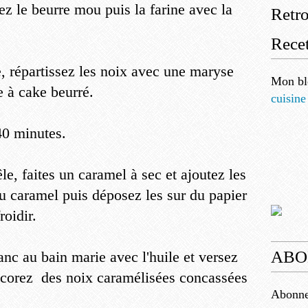
tez le beurre mou puis la farine avec la
Retr
Recet
, répartissez les noix avec une maryse
Mon bl
 à cake beurré.
cuisine
40 minutes.
e, faites un caramel à sec et ajoutez les
u caramel puis déposez les sur du papier
roidir.
ABO
anc au bain marie avec l'huile et versez
Décorez des noix caramélisées concassées
Abonnez