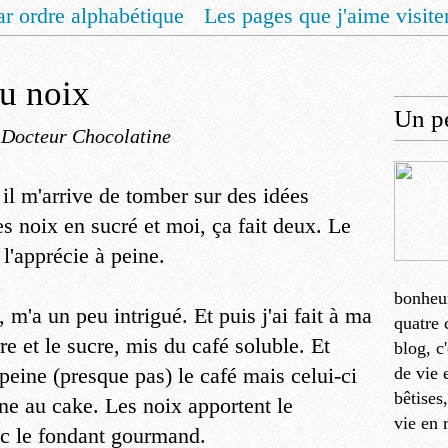
ar ordre alphabétique
Les pages que j'aime visite
 vous un livret de recettes pour Noël
Contact
au noix
Un pe
 Docteur Chocolatine
 il m'arrive de tomber sur des idées
s noix en sucré et moi, ça fait deux. Le
 l'apprécie à peine.
bonheu
 m'a un peu intrigué. Et puis j'ai fait à ma
quatre 
re et le sucre, mis du café soluble. Et
blog, c
 peine (presque pas) le café mais celui-ci
de vie 
bêtises
ne au cake. Les noix apportent le
vie en 
nc le fondant gourmand.