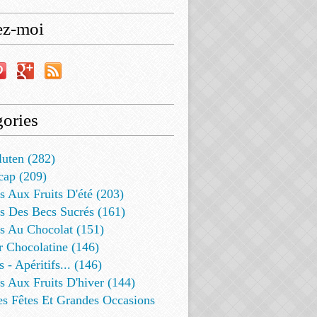
ez-moi
ories
luten (282)
cap (209)
s Aux Fruits D'été (203)
s Des Becs Sucrés (161)
ts Au Chocolat (151)
r Chocolatine (146)
s - Apéritifs... (146)
s Aux Fruits D'hiver (144)
es Fêtes Et Grandes Occasions