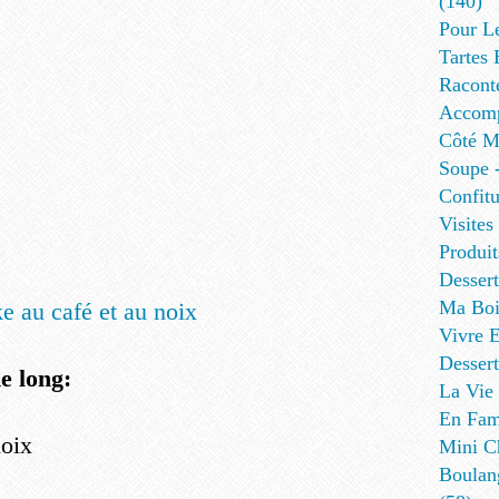
(140)
Pour L
Tartes 
Racont
Accomp
Côté Me
Soupe -
Confitu
Visites
Produit
Desser
Ma Boi
Vivre E
Dessert
e long:
La Vie 
En Fami
noix
Mini Ch
Boulan