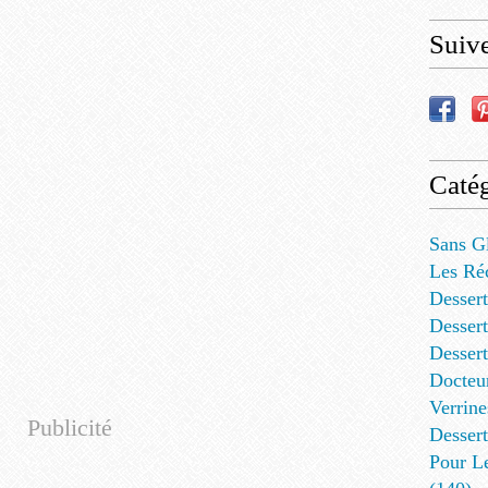
Suiv
Catég
Sans G
Les Ré
Dessert
Dessert
Desser
Docteu
Verrine
Publicité
Dessert
Pour L