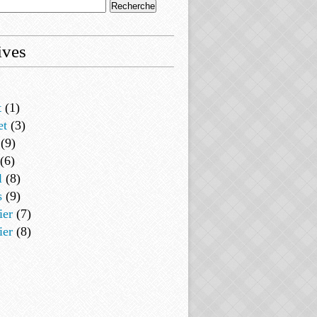
ives
t
(1)
et
(3)
(9)
(6)
l
(8)
s
(9)
ier
(7)
ier
(8)