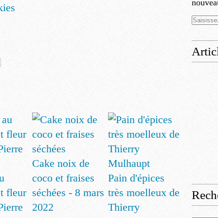
nouveau
kies
Artic
Cake noix de
u
coco et fraises
Pain d'épices
t fleur
séchées - 8 mars
très moelleux de
Rech
Pierre
2022
Thierry