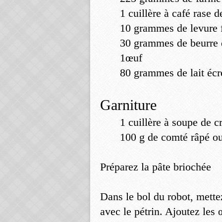
1
cuillère à café
rase d
10
grammes
de levure 
30
grammes
de beurre
1
œuf
80
grammes
de lait éc
Garniture
1 cuillère à soupe de c
100
g
de comté râpé o
Préparez la pâte briochée
Dans le bol du robot, mettez
avec le pétrin. Ajoutez les 