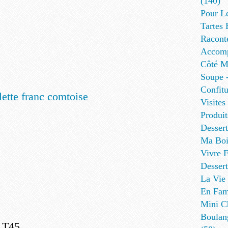
(140)
Pour L
Tartes 
Racont
Accomp
Côté Me
Soupe -
Confitu
Visites
Produit
Desser
Ma Boi
Vivre E
Dessert
La Vie 
En Fami
Mini Ch
Boulan
e T45