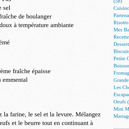
(58)
e sel
Cuisino
Partena
fraîche de boulanger
Risotto
 doux à température ambiante
Mes Ba
Recett
rémé
Dessert
Biscuit
Petite 
Boisson
rème fraîche épaisse
Fromag
u emmental
Grande
Les Cho
Escapa
Oeufs (
Mini M
 la farine, le sel et la levure. Mélangez
Mariag
œufs et le beurre tout en continuant à