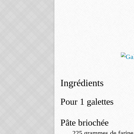
Ingrédients
Pour 1 galettes
Pâte briochée
225
grammes
de farin