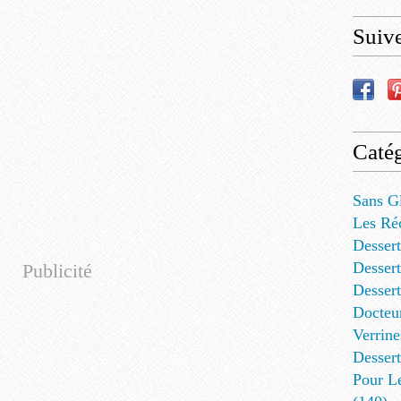
Suiv
Catég
Sans G
Les Ré
Dessert
Dessert
Publicité
Desser
Docteu
Verrine
Dessert
Pour L