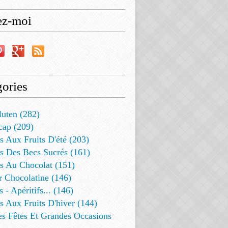
ez-moi
ories
luten (282)
cap (209)
s Aux Fruits D'été (203)
s Des Becs Sucrés (161)
ts Au Chocolat (151)
r Chocolatine (146)
s - Apéritifs... (146)
s Aux Fruits D'hiver (144)
es Fêtes Et Grandes Occasions