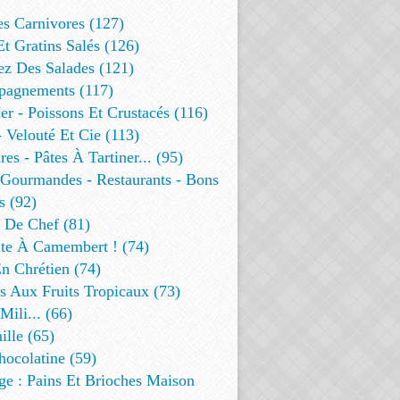
es Carnivores (127)
Et Gratins Salés (126)
ez Des Salades (121)
agnements (117)
r - Poissons Et Crustacés (116)
 Velouté Et Cie (113)
res - Pâtes À Tartiner... (95)
 Gourmandes - Restaurants - Bons
s (92)
t De Chef (81)
te À Camembert ! (74)
n Chrétien (74)
s Aux Fruits Tropicaux (73)
Mili... (66)
lle (65)
ocolatine (59)
ge : Pains Et Brioches Maison