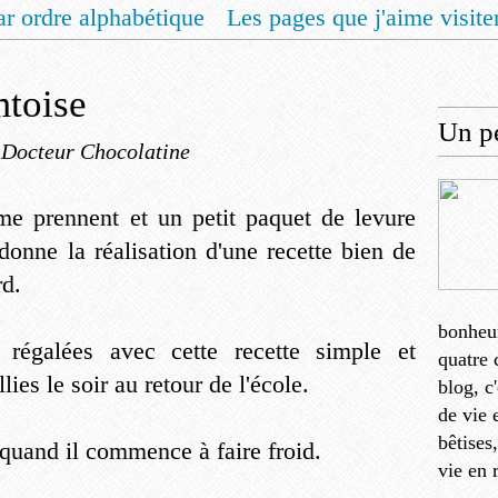
ar ordre alphabétique
Les pages que j'aime visite
 vous un livret de recettes pour Noël
Contact
mtoise
Un pe
 Docteur Chocolatine
e prennent et un petit paquet de levure
 donne la réalisation d'une recette bien de
rd.
bonheu
 régalées avec cette recette simple et
quatre 
lies le soir au retour de l'école.
blog, c
de vie 
bêtises
quand il commence à faire froid.
vie en 