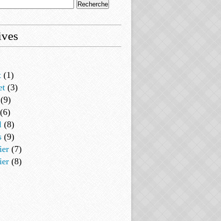
ives
t
(1)
et
(3)
(9)
(6)
l
(8)
s
(9)
ier
(7)
ier
(8)