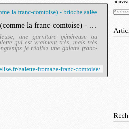
nouveau
Galette au fromage (comme la franc-comtoise) - brioche salée
Artic
leuse, une garniture généreuse au
lette qui est vraiment très, mais très
gtemps je réalise une galette franc-
ise.fr/galette-fromage-franc-comtoise/
Rech