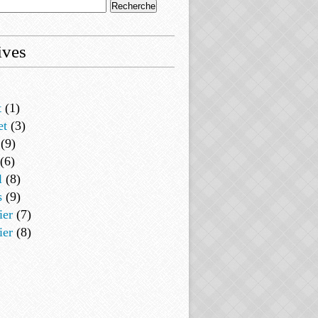
ives
t
(1)
et
(3)
(9)
(6)
l
(8)
s
(9)
ier
(7)
ier
(8)