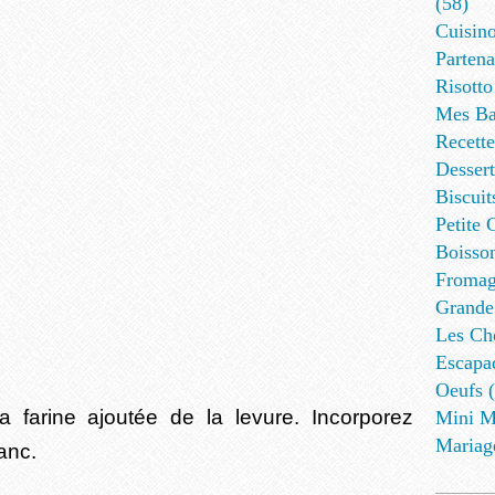
(58)
Cuisino
Partena
Risotto
Mes Ba
Recett
Dessert
Biscuit
Petite 
Boisson
Fromag
Grande
Les Cho
Escapa
Oeufs (
 farine ajoutée de la levure. Incorporez
Mini M
Mariag
lanc.