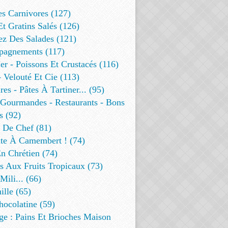
es Carnivores (127)
Et Gratins Salés (126)
ez Des Salades (121)
agnements (117)
r - Poissons Et Crustacés (116)
 Velouté Et Cie (113)
res - Pâtes À Tartiner... (95)
 Gourmandes - Restaurants - Bons
s (92)
t De Chef (81)
te À Camembert ! (74)
n Chrétien (74)
s Aux Fruits Tropicaux (73)
Mili... (66)
lle (65)
ocolatine (59)
ge : Pains Et Brioches Maison