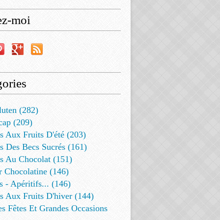
ez-moi
ories
luten (282)
cap (209)
s Aux Fruits D'été (203)
s Des Becs Sucrés (161)
ts Au Chocolat (151)
r Chocolatine (146)
s - Apéritifs... (146)
s Aux Fruits D'hiver (144)
es Fêtes Et Grandes Occasions