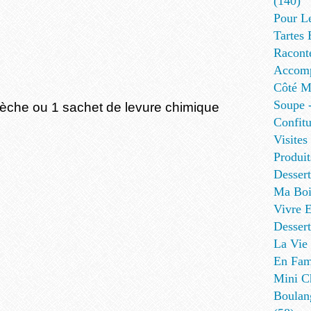
(140)
Pour L
Tartes 
Racont
Accomp
Côté Me
Soupe -
 sèche ou 1 sachet de levure chimique
Confitu
Visites
Produit
Desser
Ma Boi
Vivre E
Dessert
La Vie 
En Fami
Mini Ch
Boulan