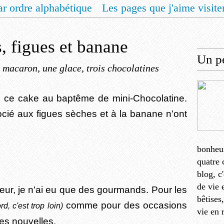
ar ordre alphabétique
Les pages que j'aime visite
 vous un livret de recettes pour Noël
Contact
, figues et banane
Un pe
 macaron, une glace, trois chocolatines
 ce cake au baptême de mini-Chocolatine.
ocié aux figues sèches et à la banane n'ont
bonheu
quatre 
blog, c
de vie 
aleur, je n'ai eu que des gourmands. Pour les
bêtises
comme pour des occasions
d, c'est trop loin)
vie en 
es nouvelles.