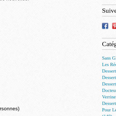
Suiv
Catég
Sans G
Les Ré
Dessert
Dessert
Desser
Docteu
Verrine
Dessert
ersonnes)
Pour L