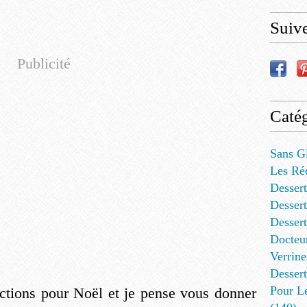
Suiv
Publicité
Catég
Sans G
Les Ré
Dessert
Dessert
Desser
Docteu
Verrine
Dessert
Pour L
ections pour Noël et je pense vous donner