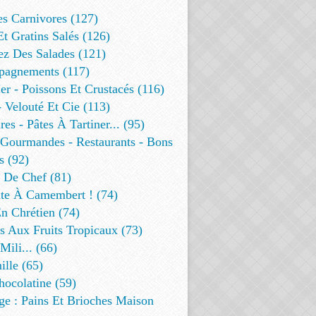
es Carnivores (127)
Et Gratins Salés (126)
ez Des Salades (121)
agnements (117)
r - Poissons Et Crustacés (116)
 Velouté Et Cie (113)
res - Pâtes À Tartiner... (95)
 Gourmandes - Restaurants - Bons
s (92)
t De Chef (81)
te À Camembert ! (74)
n Chrétien (74)
s Aux Fruits Tropicaux (73)
Mili... (66)
lle (65)
ocolatine (59)
ge : Pains Et Brioches Maison