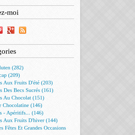
ez-moi
ories
luten (282)
cap (209)
s Aux Fruits D'été (203)
s Des Becs Sucrés (161)
ts Au Chocolat (151)
r Chocolatine (146)
s - Apéritifs... (146)
s Aux Fruits D'hiver (144)
es Fêtes Et Grandes Occasions