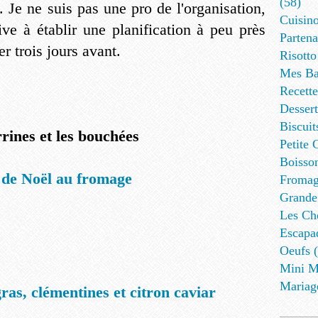
(58)
. Je ne suis pas une pro de l'organisation,
Cuisino
ive à établir une planification à peu près
Partena
er trois jours avant.
Risotto
Mes Ba
Recett
Dessert
Biscuit
rines et les bouchées
Petite 
Boisson
 de Noël au fromage
Fromag
Grande
Les Cho
Escapa
Oeufs (
Mini M
Mariag
ras, clémentines et citron caviar