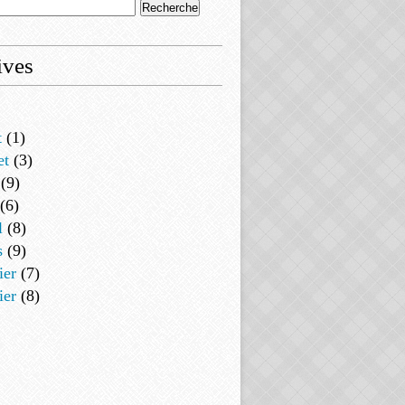
ives
t
(1)
et
(3)
(9)
(6)
l
(8)
s
(9)
ier
(7)
ier
(8)