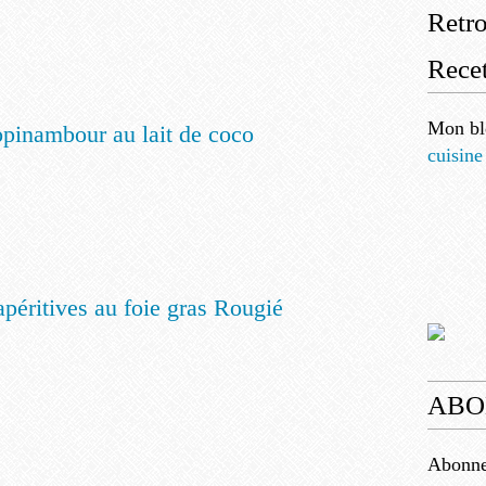
Retr
Recet
Mon bl
pinambour au lait de coco
cuisine
péritives au foie gras Rougié
ABO
Abonnez