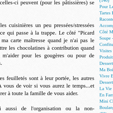
(140)
elles-ci peuvent (pour les pâtissières) se
Pour L
Tartes 
Racont
 les cuisinières un peu pressées/stressées
Accomp
Côté Me
e qui passe à la trappe. Le côté "Picard
Soupe -
 ma carte maîtresse quand je n'ai pas le
Confitu
tre les chocolatines à contribution quand
Visites
de m'aider pour les gougères ou pour de
Produit
s.
Desser
Ma Boi
Vivre E
es feuilletés sont à leur portée, les autres
Dessert
A vous de voir si vous aurez le temps...et
La Vie 
rer à toute la famille de vous aider.
En Fami
Mini Ch
Boulan
ai aussi de l'organisation ou la non-