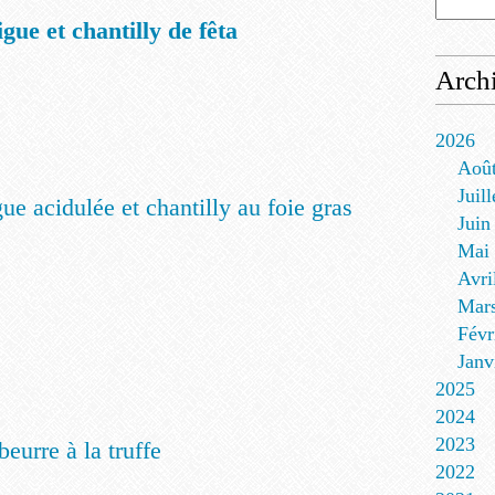
igue et chantilly de fêta
Arch
2026
Aoû
Juill
ue acidulée et chantilly au foie gras
Juin
Mai
Avri
Mar
Févr
Janv
2025
2024
2023
beurre à la truffe
2022