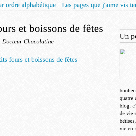
ar ordre alphabétique
Les pages que j'aime visite
 vous un livret de recettes pour Noël
Contact
ours et boissons de fêtes
Un pe
r Docteur Chocolatine
bonheu
quatre 
blog, c
de vie 
bêtises
vie en 