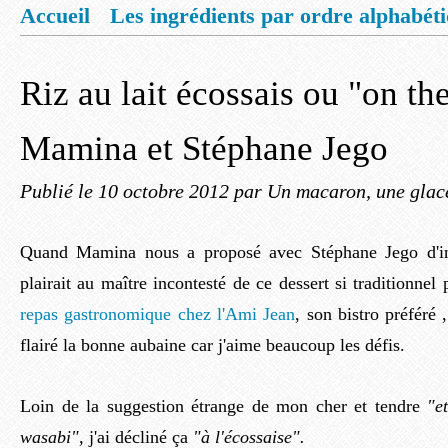
Accueil
Les ingrédients par ordre alphabét
Mentions légales
Offrez vous un livret de
Riz au lait écossais ou "on th
Mamina et Stéphane Jego
Publié le
10 octobre 2012
par Un macaron, une glace
Quand Mamina nous a proposé avec Stéphane Jego d'inv
plairait au maître incontesté de ce dessert si traditionnel
repas gastronomique chez l'Ami Jean
, son bistro préféré 
flairé la bonne aubaine car j'aime beaucoup les défis.
Loin de la suggestion étrange de mon cher et tendre
"e
wasabi"
, j'ai décliné ça
"à l'écossaise".