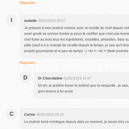
Répondre
I
isabelle
30/01/2015 09:27
Je prépare tj mon praliné maison avec la recette du chef depuis notr
avoir gouté sa version fumée je peux te certifier que c'est une tueri
chef fume au bois tous les ingrédients, noisettes, amandes, mais au
pâte (sauf si il a changé de recette depuis le temps, je sais qu'il évo
projets gourmands et si peu de temps ;-) <br /> <br /> Belle journée
Répondre
D
Dr Chocolatine
01/02/2015 15:47
Eh eh, je préfère fumer le praliné que la moquette...je sais, e
gros bisous à toi aussi.
C
Carine
30/01/2015 09:22
Le praliné fumé m'intrigue depuis déjà un moment. je serais très cur