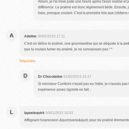
Alison, je l'ai mixé juste une heure après l'avoir réalisé et je
différence. Le praliné est donc légèrement tiède. Ensuite, j
lisse, presque coulant. C'est la première fois que j'obtiens 
A
Adeline
30/01/2015 17:11
C'est un délice le praliné, une gourmandise qui se déguste à la petite 
que tu voulais fumer du praliné, je ne connaissais pas ^^
Répondre
D
Dr Chocolatine
01/02/2015 15:47
Si monsieur Conticini n'avait pas eu l'idée, je n'aurais pas 
expérience assez rigolote en fait...
L
lapoelequirit
30/01/2015 10:33
Affligeant l'expression &quot;tuerie&quot; pour du praliné #remem