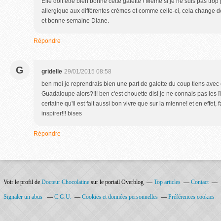
Elle doit être bien bonne cette galette ! Même si je ne suis pas trop 
allergique aux différentes crèmes et comme celle-ci, cela change d
et bonne semaine Diane.
Répondre
G
gridelle
29/01/2015 08:58
ben moi je reprendrais bien une part de galette du coup tiens avec 
Guadaloupe alors?!!! ben c'est chouette dis! je ne connais pas les îl
certaine qu'il est fait aussi bon vivre que sur la mienne! et en effet, 
inspirer!!! bises
Répondre
Voir le profil de
Docteur Chocolatine
sur le portail Overblog
Top articles
Contact
Signaler un abus
C.G.U.
Cookies et données personnelles
Préférences cookies