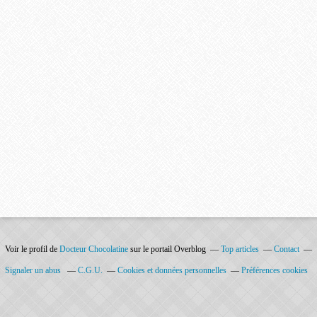
Voir le profil de
Docteur Chocolatine
sur le portail Overblog
Top articles
Contact
Signaler un abus
C.G.U.
Cookies et données personnelles
Préférences cookies