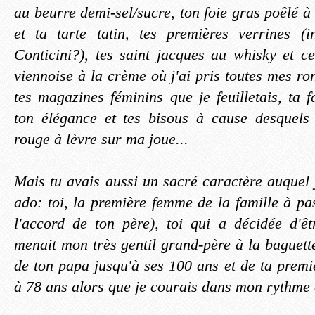
au beurre demi-sel/sucre, ton foie gras poêlé 
et ta tarte tatin, tes premières verrines (i
Conticini?), tes saint jacques au whisky et c
viennoise à la crème où j'ai pris toutes mes r
tes magazines féminins que je feuilletais, ta 
ton élégance et tes bisous à cause desquels 
rouge à lèvre sur ma joue...
Mais tu avais aussi un sacré caractère auquel 
ado: toi, la première femme de la famille à pa
l'accord de ton père), toi qui a décidée d'êtr
menait mon très gentil grand-père à la baguette
de ton papa jusqu'à ses 100 ans et de ta premièr
à 78 ans alors que je courais dans mon rythme de