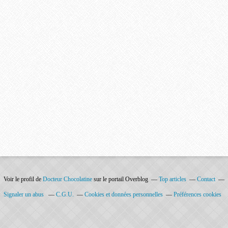
Voir le profil de
Docteur Chocolatine
sur le portail Overblog
Top articles
Contact
Signaler un abus
C.G.U.
Cookies et données personnelles
Préférences cookies