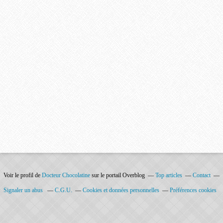
Voir le profil de
Docteur Chocolatine
sur le portail Overblog
Top articles
Contact
Signaler un abus
C.G.U.
Cookies et données personnelles
Préférences cookies