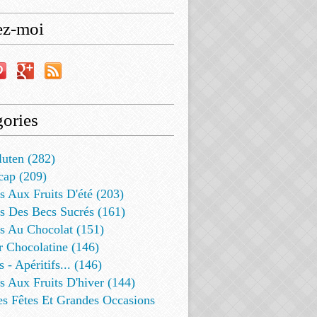
ez-moi
ories
luten (282)
cap (209)
s Aux Fruits D'été (203)
s Des Becs Sucrés (161)
ts Au Chocolat (151)
r Chocolatine (146)
s - Apéritifs... (146)
s Aux Fruits D'hiver (144)
es Fêtes Et Grandes Occasions