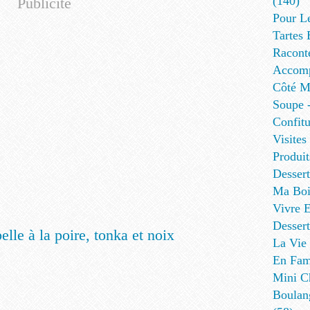
(140)
Publicité
Pour L
Tartes 
Racont
Accomp
Côté Me
Soupe -
Confitu
Visites
Produit
Desser
Ma Boi
Vivre E
Dessert
La Vie 
En Fami
Mini Ch
Boulan