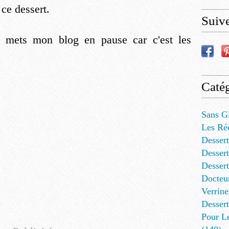
 ce dessert.
Suiv
 mets mon blog en pause car c'est les
Catég
Sans G
Les Ré
Dessert
Dessert
Desser
Docteu
Verrine
Dessert
Pour L