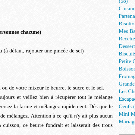
(58)
Cuisino
Partena
Risotto
Mes Ba
personnes chacune)
Recett
Dessert
(à défaut, rajouter une pincée de sel)
Biscuit
Petite 
Boisson
Fromag
Grande
ou de votre mixeur le beurre, le sucre et le sel.
Les Cho
oujours et veillez bien à récupérer tout le mélange
Escapa
 versez la farine et mélangez rapidement. Dès que le
Oeufs (
Mini M
 de mélangez. Attention à ce qu'il n'y ait plus aucun
Mariag
cuisson, ce beurre fondrait et laisserait des trous