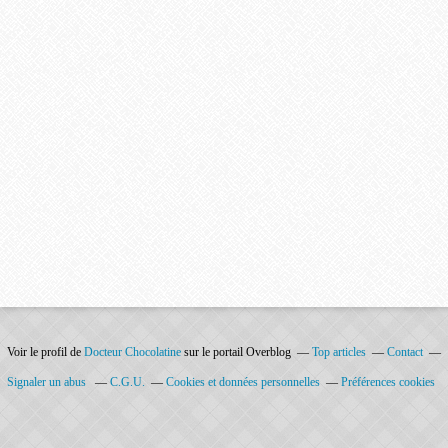
Voir le profil de
Docteur Chocolatine
sur le portail Overblog
Top articles
Contact
Signaler un abus
C.G.U.
Cookies et données personnelles
Préférences cookies