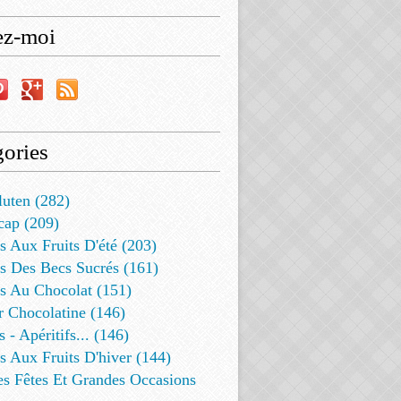
ez-moi
ories
luten (282)
cap (209)
s Aux Fruits D'été (203)
s Des Becs Sucrés (161)
ts Au Chocolat (151)
r Chocolatine (146)
s - Apéritifs... (146)
s Aux Fruits D'hiver (144)
es Fêtes Et Grandes Occasions