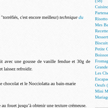
(58)
Cuisino
Partena
"torréfiés, c'est encore meilleur)
technique
du
Risotto
Mes Ba
Recett
Dessert
Biscuit
Petite 
Boisson
Fromag
lait avec une gousse de vanille fendue et 30g de
Grande
t laissez refroidir.
Les Cho
Escapa
le chocolat et le Nocciolatta au bain-marie
Oeufs (
Mini M
Mariag
e au fouet jusqu’à obtenir une texture crémeuse.