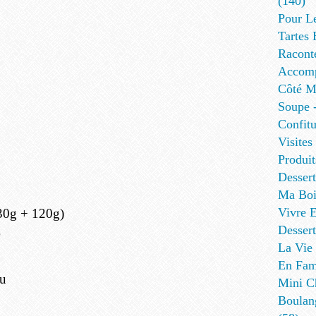
(140)
Pour L
Tartes 
Racont
Accomp
Côté Me
Soupe -
Confitu
Visites
Produit
Desser
Ma Boi
Vivre E
(30g + 120g)
Dessert
La Vie 
En Fami
ou
Mini Ch
Boulan