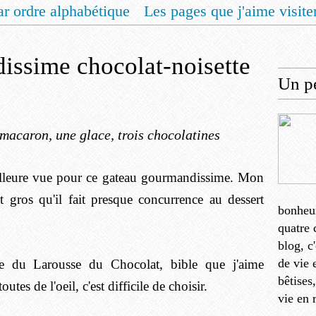
ar ordre alphabétique
Les pages que j'aime visite
 vous un livret de recettes pour Noël
Contact
issime chocolat-noisette
Un pe
macaron, une glace, trois chocolatines
eilleure vue pour ce gateau gourmandissime. Mon
t gros qu'il fait presque concurrence au dessert
bonheu
quatre 
blog, c
de vie 
ette du Larousse du Chocolat, bible que j'aime
bêtises
tes de l'oeil, c'est difficile de choisir.
vie en 