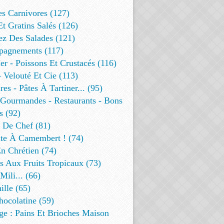
es Carnivores (127)
Et Gratins Salés (126)
ez Des Salades (121)
agnements (117)
r - Poissons Et Crustacés (116)
 Velouté Et Cie (113)
res - Pâtes À Tartiner... (95)
 Gourmandes - Restaurants - Bons
s (92)
t De Chef (81)
te À Camembert ! (74)
n Chrétien (74)
s Aux Fruits Tropicaux (73)
Mili... (66)
lle (65)
ocolatine (59)
ge : Pains Et Brioches Maison