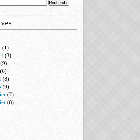
ives
t
(1)
et
(3)
(9)
(6)
l
(8)
s
(9)
ier
(7)
ier
(8)