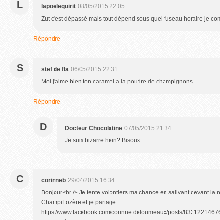
L
lapoelequirit
08/05/2015 22:05
Zut c'est dépassé mais tout dépend sous quel fuseau horaire je comm
Répondre
S
stef de fla
06/05/2015 22:31
Moi j'aime bien ton caramel a la poudre de champignons
Répondre
D
Docteur Chocolatine
07/05/2015 21:34
Je suis bizarre hein? Bisous
C
corinneb
29/04/2015 16:34
Bonjour<br /> Je tente volontiers ma chance en salivant devant la ré
ChampiLozère et je partage
https://www.facebook.com/corinne.deloumeaux/posts/833122146767