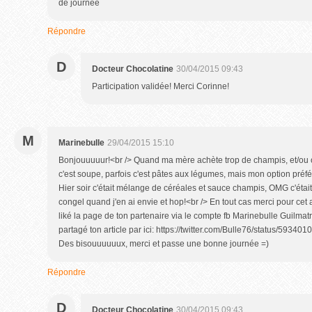
de journée
Répondre
D
Docteur Chocolatine
30/04/2015 09:43
Participation validée! Merci Corinne!
M
Marinebulle
29/04/2015 15:10
Bonjouuuuur!<br /> Quand ma mère achète trop de champis, et/ou oubl
c'est soupe, parfois c'est pâtes aux légumes, mais mon option pr
Hier soir c'était mélange de céréales et sauce champis, OMG c'était
congel quand j'en ai envie et hop!<br /> En tout cas merci pour cet 
liké la page de ton partenaire via le compte fb Marinebulle Guilmatre<
partagé ton article par ici: https://twitter.com/Bulle76/status/593
Des bisouuuuuux, merci et passe une bonne journée =)
Répondre
D
Docteur Chocolatine
30/04/2015 09:43