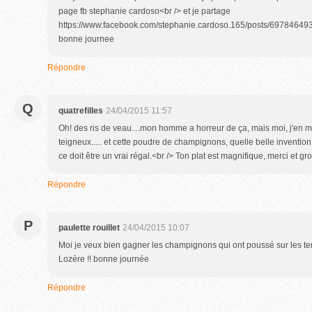
page fb stephanie cardoso<br /> et je partage
https://www.facebook.com/stephanie.cardoso.165/posts/69784649
bonne journee
Répondre
Q
quatrefilles
24/04/2015 11:57
Oh! des ris de veau....mon homme a horreur de ça, mais moi, j'en ma
teigneux..... et cette poudre de champignons, quelle belle invention,
ce doit être un vrai régal.<br /> Ton plat est magnifique, merci et gr
Répondre
P
paulette rouillet
24/04/2015 10:07
Moi je veux bien gagner les champignons qui ont poussé sur les t
Lozère !! bonne journée
Répondre