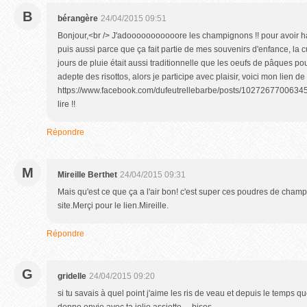
B
bérangère
24/04/2015 09:51
Bonjour,<br /> J'adooooooooooore les champignons !! pour avoir h
puis aussi parce que ça fait partie de mes souvenirs d'enfance, la 
jours de pluie était aussi traditionnelle que les oeufs de pâques po
adepte des risottos, alors je participe avec plaisir, voici mon lien de
https://www.facebook.com/dufeutrellebarbe/posts/1027267700634576<
lire !!
Répondre
M
Mireille Berthet
24/04/2015 09:31
Mais qu'est ce que ça a l'air bon! c'est super ces poudres de champig
site.Merçi pour le lien.Mireille.
Répondre
G
gridelle
24/04/2015 09:20
si tu savais à quel point j'aime les ris de veau et depuis le temps q