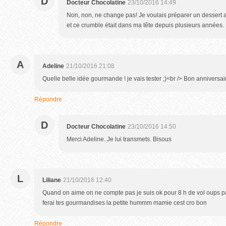
D
Docteur Chocolatine
23/10/2016 14:49
Non, non, ne change pas! Je voulais préparer un dessert 
et ce crumble était dans ma tête depuis plusieurs années. Il 
A
Adeline
21/10/2016 21:08
Quelle belle idée gourmande ! je vais tester ;)<br /> Bon anniversai
Répondre
D
Docteur Chocolatine
23/10/2016 14:50
Merci Adeline. Je lui transmets. Bisous
L
Liliane
21/10/2016 12:40
Quand on aime on ne compte pas je suis ok pour 8 h de vol oups pas 
ferai tes gourmandises la petite hummm mamie cest cro bon
Répondre