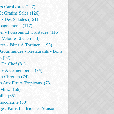
es Carnivores (127)
Et Gratins Salés (126)
ez Des Salades (121)
agnements (117)
r - Poissons Et Crustacés (116)
 Velouté Et Cie (113)
res - Pâtes À Tartiner... (95)
 Gourmandes - Restaurants - Bons
s (92)
t De Chef (81)
te À Camembert ! (74)
n Chrétien (74)
s Aux Fruits Tropicaux (73)
Mili... (66)
lle (65)
ocolatine (59)
ge : Pains Et Brioches Maison