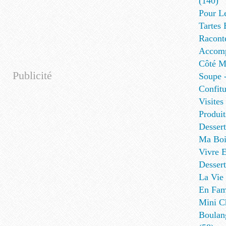
(140)
Pour L
Tartes 
Racont
Accomp
Côté Me
Publicité
Soupe -
Confitu
Visites
Produit
Desser
Ma Boi
Vivre E
Dessert
La Vie 
En Fami
Mini Ch
Boulan