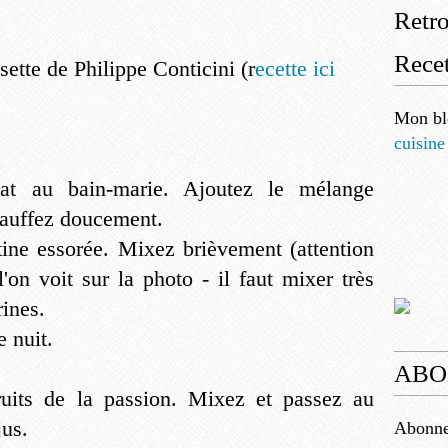
Retr
Recet
sette de Philippe Conticini (r
ecette ici
Mon bl
cuisine
lat au bain-marie. Ajoutez le mélange
hauffez doucement.
tine essorée. Mixez brièvement (attention
'on voit sur la photo - il faut mixer très
rines.
e nuit.
ABO
ruits de la passion. Mixez et passez au
jus.
Abonnez