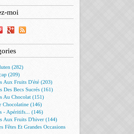
ez-moi
ories
luten (282)
cap (209)
s Aux Fruits D'été (203)
s Des Becs Sucrés (161)
ts Au Chocolat (151)
r Chocolatine (146)
s - Apéritifs... (146)
s Aux Fruits D'hiver (144)
es Fêtes Et Grandes Occasions