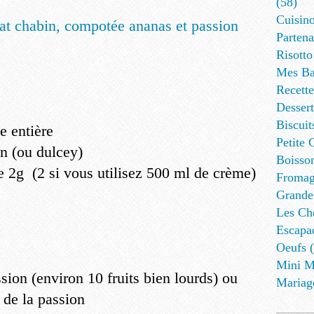
(58)
Cuisino
Partena
Risotto
Mes Ba
Recett
Dessert
Biscuit
e entière
Petite 
n (ou dulcey)
Boisson
de 2g (2 si vous utilisez 500 ml de crème)
Fromag
Grande
Les Cho
Escapa
Oeufs (
Mini M
ssion (environ 10 fruits bien lourds) ou
Mariag
 de la passion