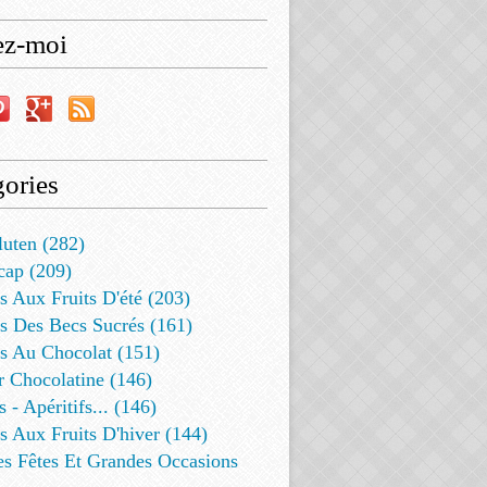
ez-moi
ories
luten (282)
cap (209)
s Aux Fruits D'été (203)
s Des Becs Sucrés (161)
ts Au Chocolat (151)
r Chocolatine (146)
s - Apéritifs... (146)
s Aux Fruits D'hiver (144)
es Fêtes Et Grandes Occasions