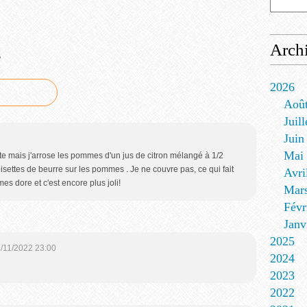
Arch
e
2026
Aoû
Juill
Juin
Mai
te mais j'arrose les pommes d'un jus de citron mélangé à 1/2
noisettes de beurre sur les pommes . Je ne couvre pas, ce qui fait
Avri
s dore et c'est encore plus joli!
Mar
Févr
Janv
2025
/11/2022 23:00
2024
2023
2022