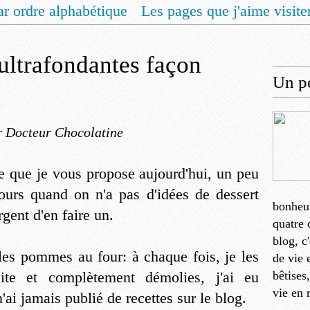
ar ordre alphabétique
Les pages que j'aime visite
 vous un livret de recettes pour Noël
Contact
ltrafondantes façon
Un pe
r Docteur Chocolatine
le que je vous propose aujourd'hui, un peu
urs quand on n'a pas d'idées de dessert
bonheu
gent d'en faire un.
quatre 
blog, c
les pommes au four: à chaque fois, je les
de vie 
ite et complètement démolies, j'ai eu
bêtises
vie en 
'ai jamais publié de recettes sur le blog.