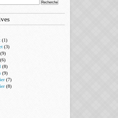
ives
t
(1)
et
(3)
(9)
(6)
l
(8)
s
(9)
ier
(7)
ier
(8)