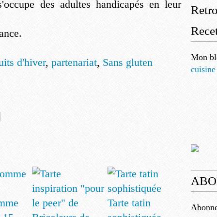
 s'occupe des adultes handicapés en leur
Retr
Recet
ance.
Mon bl
its d'hiver
,
partenariat
,
Sans gluten
cuisine
ABO
omme
Tarte tatin
Abonnez