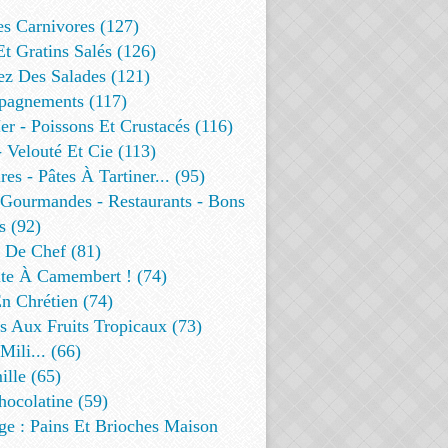
es Carnivores (127)
Et Gratins Salés (126)
ez Des Salades (121)
agnements (117)
r - Poissons Et Crustacés (116)
 Velouté Et Cie (113)
res - Pâtes À Tartiner... (95)
 Gourmandes - Restaurants - Bons
s (92)
t De Chef (81)
te À Camembert ! (74)
n Chrétien (74)
s Aux Fruits Tropicaux (73)
Mili... (66)
lle (65)
ocolatine (59)
ge : Pains Et Brioches Maison