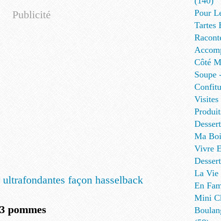
(140)
Pour L
Publicité
Tartes 
Racont
Accomp
Côté Me
Soupe -
Confitu
Visites
Produit
Desser
Ma Boi
Vivre E
Dessert
La Vie 
En Fami
Mini Ch
 3 pommes
Boulan