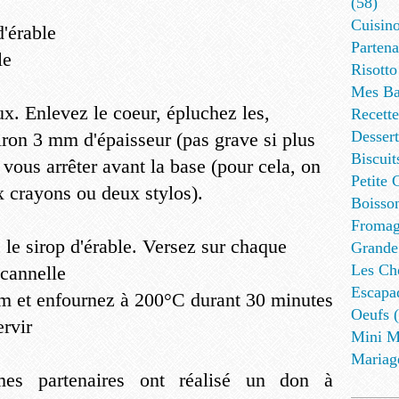
(58)
Cuisino
d'érable
Partena
le
Risotto
Mes Ba
. Enlevez le coeur, épluchez les,
Recett
Dessert
viron 3 mm d'épaisseur (pas grave si plus
Biscuit
 vous arrêter avant la base (pour cela, on
Petite 
x crayons ou deux stylos).
Boisson
Fromag
 le sirop d'érable. Versez sur chaque
Grande
Les Cho
cannelle
Escapa
m et enfournez à 200°C durant 30 minutes
Oeufs (
ervir
Mini M
Mariag
mes partenaires ont réalisé un don à