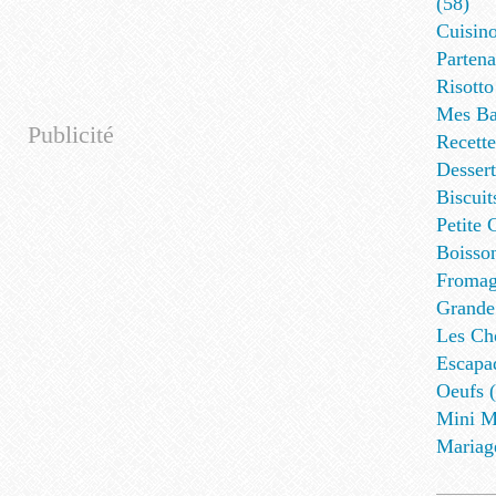
(58)
Cuisino
Partena
Risotto
Mes Ba
Publicité
Recett
Dessert
Biscuit
Petite 
Boisson
Fromag
Grande
Les Cho
Escapa
Oeufs (
Mini M
Mariag