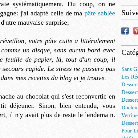
rate systématiquement. Du coup, on ne
Suiv
gagne: j'ai adapté celle de ma
pâte sablée
 d'utre mauvaise surprise;
éveillon, votre pâte cuite a littéralement
e comme un disque, sans aucun bord avec
Catég
feuille de papier, là, tout d'un coup, il
e secours rapide. Le stress ne passera pas
Sans G
Les Ré
dans mes recettes du blog et je trouve.
Dessert
Dessert
nache au chocolat qui s'est reconvertie en
Desser
etit déjeuner. Sinon, bien entendu, vous
Docteu
t, il n'y avait plus de reste le lendemain.
Verrine
Dessert
Pour L