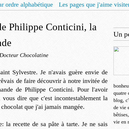
ar ordre alphabétique
Les pages que j'aime visite
 vous un livret de recettes pour Noël
Contact
de Philippe Conticini, la
Un pe
nde
 Docteur Chocolatine
Saint Sylvestre. Je n'avais guère envie de
rêvais de faire découvrir à notre invitée de
bonheu
mande de Philippe Conticini. Pour l'avoir
quatre 
x vous dire que c'est incontestablement la
blog, c
t chocolat que j'ai jamais mangée.
de vie 
bêtises
vie en 
: la recette de sa pâte à tarte. Je ne sais