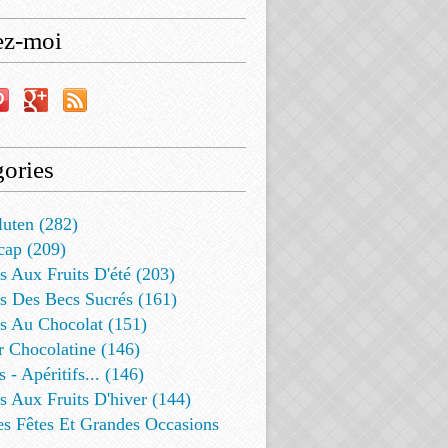
ez-moi
ories
luten (282)
cap (209)
s Aux Fruits D'été (203)
s Des Becs Sucrés (161)
ts Au Chocolat (151)
r Chocolatine (146)
s - Apéritifs... (146)
s Aux Fruits D'hiver (144)
es Fêtes Et Grandes Occasions