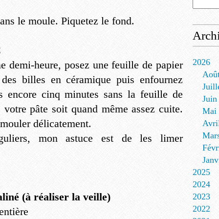
dans le moule. Piquetez le fond.
Arch
C
2026
e demi-heure, posez une feuille de papier
Aoû
s des billes en céramique puis enfournez
Juill
s encore cinq minutes sans la feuille de
Juin
ue votre pâte soit quand même assez cuite.
Mai
émouler délicatement.
Avri
Mar
uliers, mon astuce est de les limer
Févr
.
Janv
2025
2024
né (à réaliser la veille)
2023
2022
entière