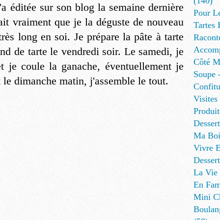
(140)
'a éditée sur son blog la semaine dernière
Pour L
llait vraiment que je la déguste de nouveau
Tartes 
rès long en soi. Je prépare la pâte à tarte
Racont
Accomp
ond de tarte le vendredi soir. Le samedi, je
Côté Me
t je coule la ganache, éventuellement je
Soupe -
t le dimanche matin, j'assemble le tout.
Confitu
Visites
Produit
Desser
Ma Boi
Vivre E
Dessert
La Vie 
En Fami
Mini Ch
Boulan