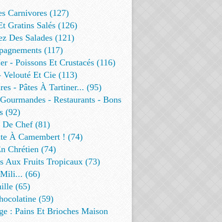
es Carnivores (127)
Et Gratins Salés (126)
ez Des Salades (121)
agnements (117)
r - Poissons Et Crustacés (116)
 Velouté Et Cie (113)
res - Pâtes À Tartiner... (95)
 Gourmandes - Restaurants - Bons
s (92)
t De Chef (81)
te À Camembert ! (74)
n Chrétien (74)
s Aux Fruits Tropicaux (73)
Mili... (66)
lle (65)
ocolatine (59)
ge : Pains Et Brioches Maison