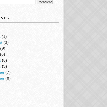
ives
t
(1)
et
(3)
(9)
(6)
l
(8)
s
(9)
ier
(7)
ier
(8)