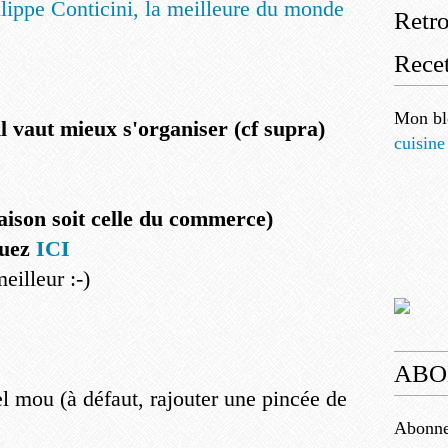
Retr
Recet
Mon bl
l vaut mieux s'organiser (cf supra)
cuisine
aison soit celle du commerce)
quez
ICI
eilleur :-)
ABO
l mou (à défaut, rajouter une pincée de
Abonnez