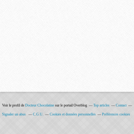
Voir le profil de
Docteur Chocolatine
sur le portail Overblog
Top articles
Contact
Signaler un abus
C.G.U.
Cookies et données personnelles
Préférences cookies