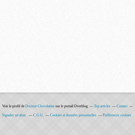
Voir le profil de
Docteur Chocolatine
sur le portail Overblog
Top articles
Contact
Signaler un abus
C.G.U.
Cookies et données personnelles
Préférences cookies